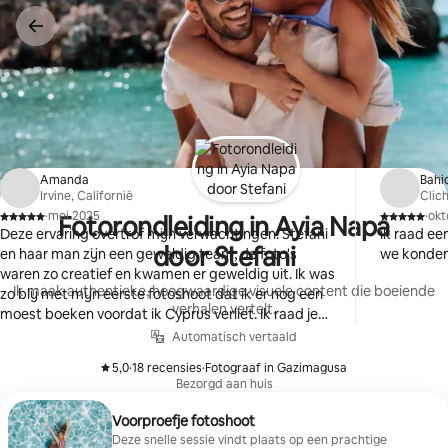
Ga
direct
naar
inhoud
Amanda
Bahi
Irvine, Californië
Clich
·
mei 2025
·
okt
Fotorondleiding in Ayia Napa
,
,
Deze ervaring overtrof mijn verwachtingen. Stefani
ik raad ee
door Stefani
en haar man zijn een geweldig team, de foto's
we konden 
waren zo creatief en kwamen er geweldig uit. Ik was
Ik maak authentieke, hoogwaardige visuele content die boeiende
zo blij met mijn eerste fotoshoot dat ik er nog een
verhalen vertelt.
moest boeken voordat ik Cyprus verliet. Ik raad je
ten zeerste aan om deze ervaring te boeken voor
Automatisch vertaald
de beste herinneringen aan Cyprus.
5,0
·
18 recensies
·
Fotograaf in Gazimagusa
,
,
Bezorgd aan huis
Voorproefje fotoshoot
Deze snelle sessie vindt plaats op een prachtige