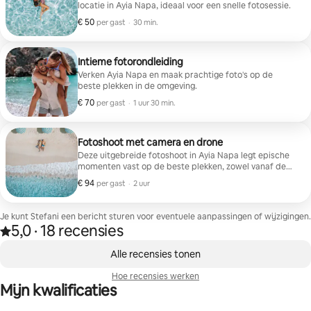
locatie in Ayia Napa, ideaal voor een snelle fotosessie.
€ 50
€ 50 per gast
,
per gast
·
30 min.
Intieme fotorondleiding
Verken Ayia Napa en maak prachtige foto's op de
beste plekken in de omgeving.
€ 70
€ 70 per gast
,
per gast
·
1 uur 30 min.
Fotoshoot met camera en drone
Deze uitgebreide fotoshoot in Ayia Napa legt epische
momenten vast op de beste plekken, zowel vanaf de
grond als vanuit de lucht.
€ 94
€ 94 per gast
,
per gast
·
2 uur
Je kunt Stefani een bericht sturen voor eventuele aanpassingen of wijzigingen.
5,0
·
18 recensies
5,0 van vijf sterren, van 18 recensies
,
0 van 0 items weergegeven
Alle recensies tonen
Hoe recensies werken
Mijn kwalificaties