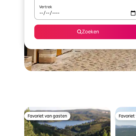
Vertrek
Zoeken
Favoriet van gasten
Favoriet
Favoriet van gasten
Favoriet