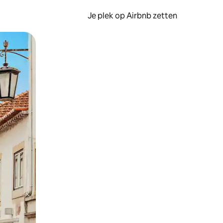
Je plek op Airbnb zetten
en of swipen.