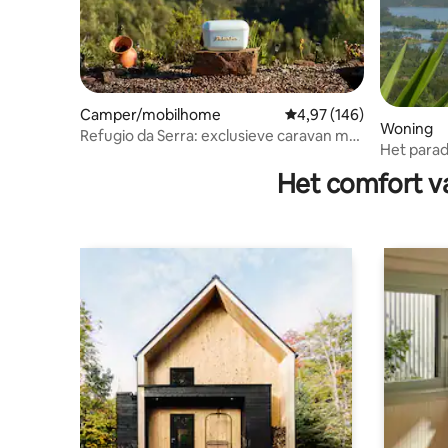
Camper/mobilhome
Gemiddelde beoordeling
4,97 (146)
Woning
Refugio da Serra: exclusieve caravan met
Het parad
uitzicht op de rivier
Het comfort va