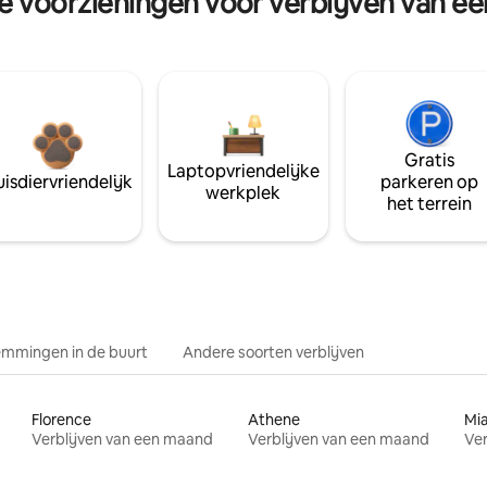
re voorzieningen voor verblijven van e
Gratis
Laptopvriendelijke
isdiervriendelijk
parkeren op
werkplek
het terrein
mmingen in de buurt
Andere soorten verblijven
Florence
Athene
Mi
Verblijven van een maand
Verblijven van een maand
Ver