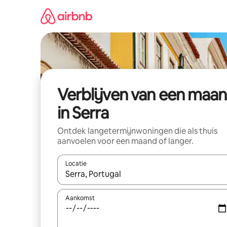
Ga
direct
naar
inhoud
Verblijven van een maa
in Serra
Ontdek langetermijnwoningen die als thuis
aanvoelen voor een maand of langer.
Locatie
Wanneer er resultaten beschikbaar zijn, maak je 
Aankomst