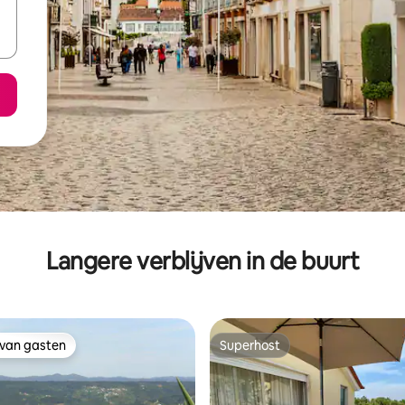
Langere verblijven in de buurt
 van gasten
Superhost
 van gasten
Superhost