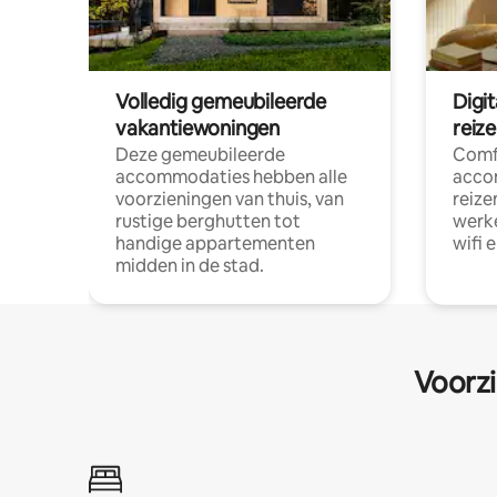
Volledig gemeubileerde
Digi
vakantiewoningen
reiz
Deze gemeubileerde
Comf
accommodaties hebben alle
acco
voorzieningen van thuis, van
reize
rustige berghutten tot
werke
handige appartementen
wifi 
midden in de stad.
Voorzi