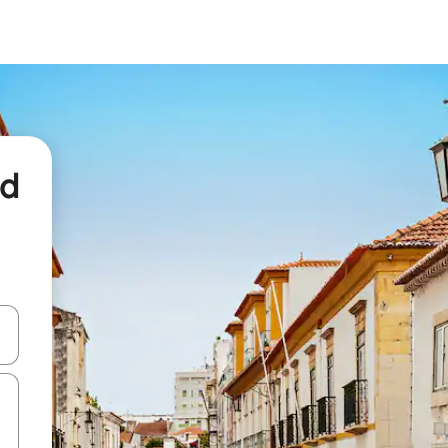
nd
een keuze met je de pijltjestoetsen omhoog en omlaag, óf door te tikk