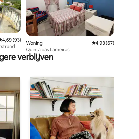
ecensies
Gemiddelde beoordeling van 4,69 op 5, 93 recensies
4,69 (93)
Woning
Gemiddelde beoordelin
4,93 (67)
erstrand
Quinta das Lameiras
gere verblijven