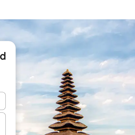
nd
een keuze met je de pijltjestoetsen omhoog en omlaag, óf door te tikk