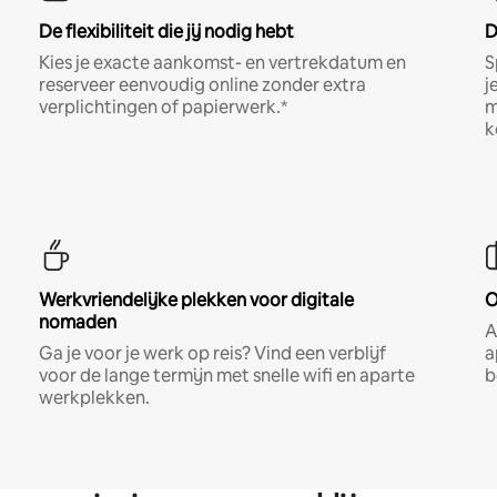
De flexibiliteit die jij nodig hebt
D
Kies je exacte aankomst- en vertrekdatum en
S
reserveer eenvoudig online zonder extra
j
verplichtingen of papierwerk.*
m
k
Werkvriendelijke plekken voor digitale
O
nomaden
A
Ga je voor je werk op reis? Vind een verblijf
a
voor de lange termijn met snelle wifi en aparte
b
werkplekken.