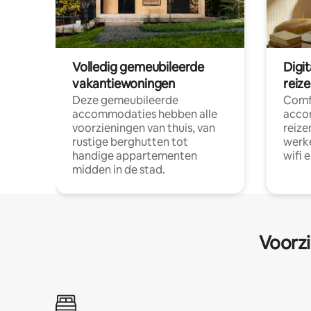
Volledig gemeubileerde
Digi
vakantiewoningen
reiz
Deze gemeubileerde
Comf
accommodaties hebben alle
acco
voorzieningen van thuis, van
reize
rustige berghutten tot
werke
handige appartementen
wifi 
midden in de stad.
Voorzi