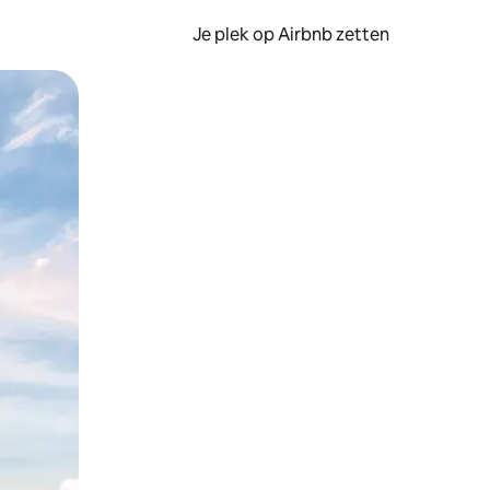
Je plek op Airbnb zetten
en of swipen.