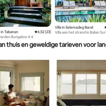
Villa in Selemadeg Barat
 in Tabanan
Gemiddelde beoordeling van 4,52 op 5, 23 r
4,52 (23)
Villa aan het strand in Balian Su
ling van 5 op 5, 67 recensies
Garden Bungalow # 4
n thuis en geweldige tarieven voor lan