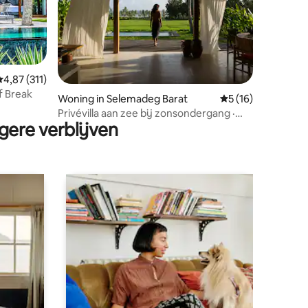
Gemiddelde beoordeling van 4,87 op 5, 311 recensies
4,87 (311)
ecensies
rf Break
Woning in Selemadeg Barat
Gemiddelde beoord
5 (16)
Privévilla aan zee bij zonsondergang ·
gere verblijven
Echt Bali · 2 slaapkamers met zwembad