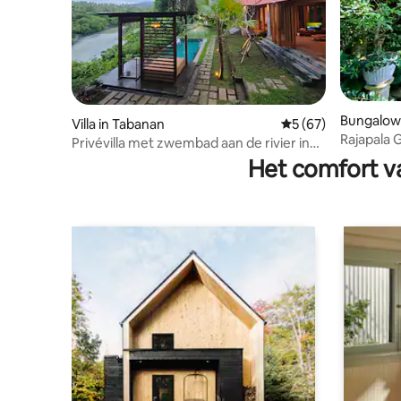
Bungalow
Villa in Tabanan
Gemiddelde beoorde
5 (67)
Rajapala 
Privévilla met zwembad aan de rivier in
Bali, dicht bij het strand
Het comfort va