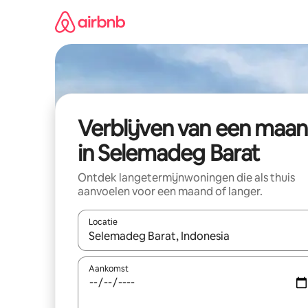
Ga
direct
naar
inhoud
Verblijven van een maa
in Selemadeg Barat
Ontdek langetermijnwoningen die als thuis
aanvoelen voor een maand of langer.
Locatie
Wanneer er resultaten beschikbaar zijn, maak je 
Aankomst