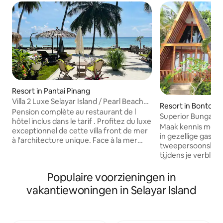
Resort in Pantai Pinang
Villa 2 Luxe Selayar Island / Pearl Beach
Resort in Bontosi
Cottage
Pension complète au restaurant de l
Superior Bungalo
hôtel inclus dans le tarif . Profitez du luxe
Maak kennis met d
exceptionnel de cette villa front de mer
in gezellige gastvrijheid. He
à l'architecture unique. Face à la mer
tweepersoonsbed (
dans une nature luxuriante. Succombez
tijdens je verblijf
à un séjour enchanteur et relaxant. Nos
gezin gebruiken. Deze bungalow is
villas sont situées juste en face du plus
gebouwd met een 
Populaire voorzieningen in
beau spot de plongée et de snorkeling
Indonesische trad
de l île. Une invitation au bonheur, à la
vakantiewoningen in Selayar Island
eigentijdse interp
détente, loin du tourisme de masse .
de kust en met ha
Amoureux de la nature, soyez les
de handen van de eigena
bienvenus, ouvrez grand les yeux , l'
verkochte bungal