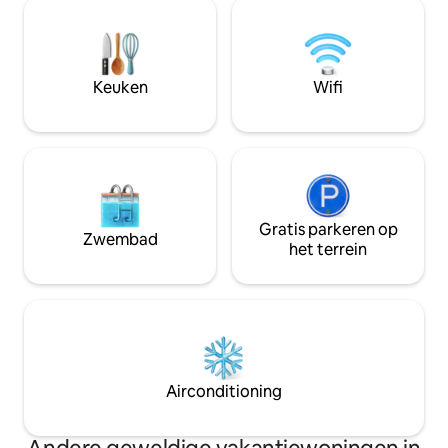
émerveillement vous attend.
behoefte hebben 
privacy en intimite
Keuken
Wifi
Gratis parkeren op
Zwembad
het terrein
Airconditioning