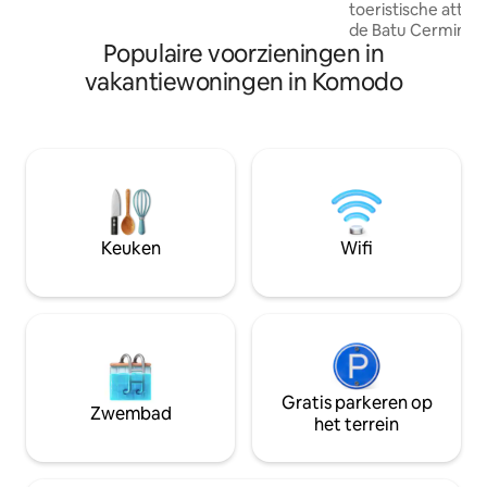
een offerte op maat.
toeristische attra
de Batu Cermin-gr
Populaire voorzieningen in
of 5 minuten rijd
Guesthouse naar 
vakantiewoningen in Komodo
de buurt van de D
Cermin-winkel). 1
minuten rijden v
Guesthouse naar d
Op 15 minuten lop
van Cendana Gues
supermarkten (Fre
Denny) en buurtwi
Keuken
Wifi
Indomart).
Gratis parkeren op
Zwembad
het terrein