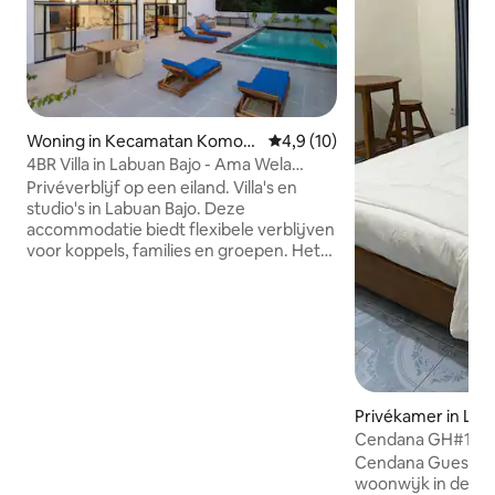
Woning in Kecamatan Komod
Gemiddelde beoordeling van 4
4,9 (10)
o
4BR Villa in Labuan Bajo - Ama Wela
Living
Privéverblijf op een eiland. Villa's en
studio's in Labuan Bajo. Deze
accommodatie biedt flexibele verblijven
voor koppels, families en groepen. Het
pand omvat twee onafhankelijke villa's
(3 en 4 slaapkamers), elk met een eigen
privézwembad, evenals een
appartement met 2 slaapkamers, 2
studio's en een tweepersoonskamer
met toegang tot een gedeeld zwembad.
Dankzij het restaurant op het terrein
Privékamer in Lab
kun je tijdens je hele verblijf
gemakkelijk dineren. Lange verblijven
Cendana GH#1. Be
zijn beschikbaar tegen speciale
groene tuin.
Cendana Guesthous
tarieven. Neem contact met ons op voor
woonwijk in de bu