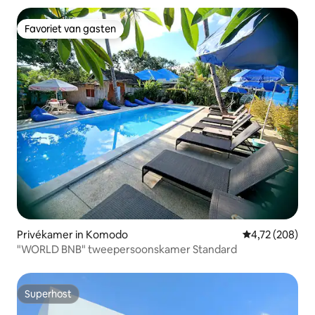
Favoriet van gasten
Favoriet van gasten
Privékamer in Komodo
Gemiddelde beo
4,72 (208)
"WORLD BNB" tweepersoonskamer Standard
Superhost
Superhost