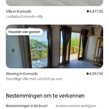
Villa in Komodo
Gemiddelde be
4,87 (15)
Losbaba Komodo-villa
Favoriet van gasten
Favoriet van gasten
Woning in Komodo
Gemiddelde be
4,93 (14)
Gezellige villa met uitzicht op zee
Bestemmingen om te verkennen
Bestemmingen in de buurt
Andere soorten verblijven