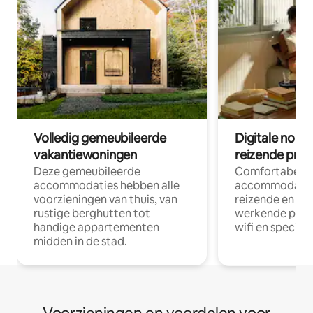
Volledig gemeubileerde
Digitale nom
vakantiewoningen
reizende prof
Deze gemeubileerde
Comfortabele
accommodaties hebben alle
accommodatie
voorzieningen van thuis, van
reizende en op
rustige berghutten tot
werkende profe
handige appartementen
wifi en special
midden in de stad.