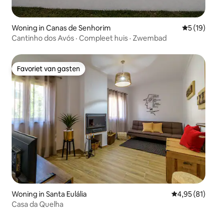
Woning in Canas de Senhorim
Gemiddelde
5 (19)
Cantinho dos Avós · Compleet huis · Zwembad
Favoriet van gasten
Favoriet van gasten
Woning in Santa Eulália
Gemiddelde be
4,95 (81)
Casa da Quelha