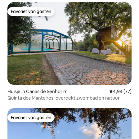
Favoriet van gasten
Favoriet van gasten
Huisje in Canas de Senhorim
Gemiddelde be
4,94 (77)
Quinta dos Manteiros, overdekt zwembad en natuur
Favoriet van gasten
Favoriet van gasten