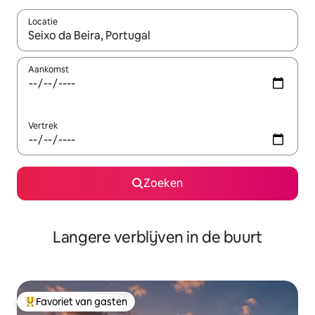
Locatie
Wanneer er resultaten beschikbaar zijn, maak je een keuze met 
Aankomst
Vertrek
Zoeken
Langere verblijven in de buurt
Favoriet van gasten
Topfavoriet van gasten