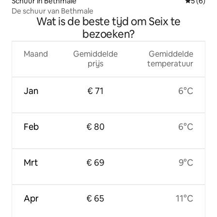
Schuur in Bethmale
Gemiddeld
5 (6)
De schuur van Bethmale
Wat is de beste tijd om Seix te
bezoeken?
Maand
Gemiddelde
Gemiddelde
prijs
temperatuur
Jan
€ 71
6°C
Feb
€ 80
6°C
Mrt
€ 69
9°C
Apr
€ 65
11°C