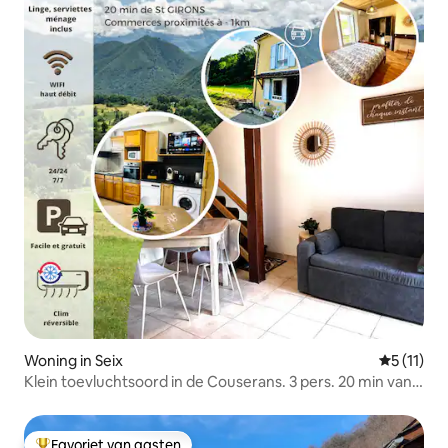
Woning in Seix
Gemiddeld
5 (11)
Klein toevluchtsoord in de Couserans. 3 pers. 20 min van
St Girons
Favoriet van gasten