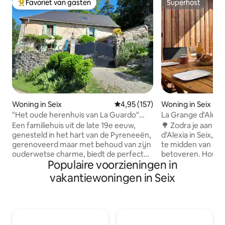
Favoriet van gasten
Superhost
Topfavoriet van gasten
Superhost
Woning in Seix
Gemiddelde beoordeling van 4,9
4,95 (157)
Woning in Seix
"Het oude herenhuis van La Guardo"
La Grange d'Alexi
met uitzicht op de Mont Valier
terras
Een familiehuis uit de late 19e eeuw,
🌳 Zodra je aanko
genesteld in het hart van de Pyreneeën,
d’Alexia in Seix, la
gerenoveerd maar met behoud van zijn
te midden van de
ouderwetse charme, biedt de perfecte
betoveren. Hout, l
Populaire voorzieningen in
omgeving voor een vakantie met familie
rustgevend uitzich
of vrienden. Op 1,5 uur van Toulouse
ontspannen en tot
vakantiewoningen in Seix
Dankzij de toplocatie kun je genieten
Het huis ligt op 5
van het uitzicht op de Mont Valier
en de voorzieninge
(2.838 m) ... Natuurliefhebbers
comfort: privépark
Wandelingen sluiten Ars-watervallen
airconditioning m
Thermale baden van Aulus-les-Bains
en een houtkachel.🔥