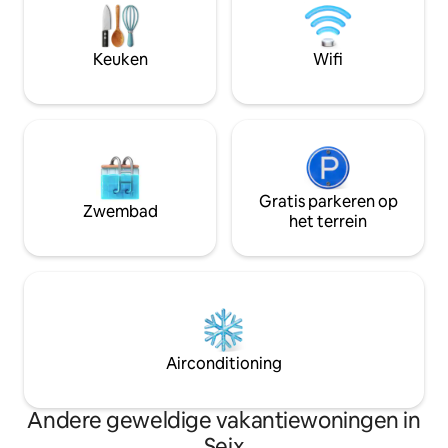
Skigebied Guzet, sneeuw, op 30
Natuurliefhebbers
minuten afstand (en de
de nabijgelegen wandel
zomerrodelbaan) Kano in de buurt van
beddengoed is inbegrepen
Keuken
Wifi
het huis vissen Meer van Bethmale...
naar de natuur en
Zwembad op 20 minuten afstand
nu!
Gratis parkeren op
Zwembad
het terrein
Airconditioning
Andere geweldige vakantiewoningen in
Seix