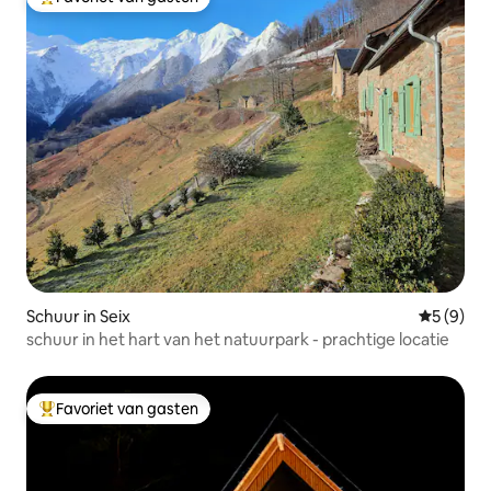
Topfavoriet van gasten
Schuur in Seix
Gemiddeld
5 (9)
schuur in het hart van het natuurpark - prachtige locatie
Favoriet van gasten
Topfavoriet van gasten