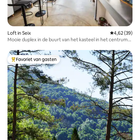
Loft in Seix
Gemiddelde be
4,62 (39)
Mooie duplex in de buurt van het kasteel in het centrum
van Seix!
Favoriet van gasten
Topfavoriet van gasten