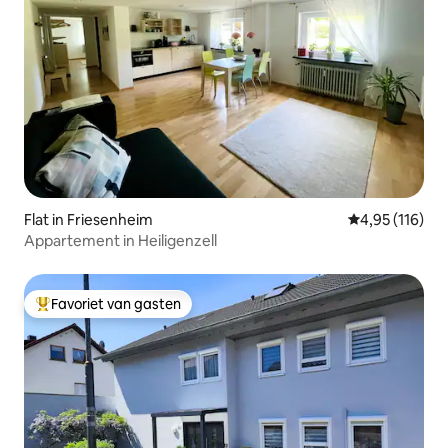
Flat in Friesenheim
Gemiddelde beo
4,95 (116)
Appartement in Heiligenzell
Favoriet van gasten
Topfavoriet van gasten