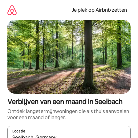
Ga
direct
Je plek op Airbnb zetten
naar
inhoud
Verblijven van een maand in Seelbach
Ontdek langetermijnwoningen die als thuis aanvoelen
voor een maand of langer.
Locatie
Wanneer er resultaten beschikbaar zijn, maak je een keuze met 