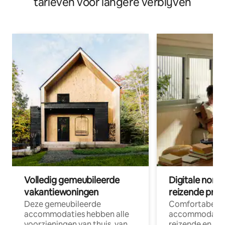
tarieven voor langere verblijven
Volledig gemeubileerde
Digitale nom
vakantiewoningen
reizende prof
Deze gemeubileerde
Comfortabele
accommodaties hebben alle
accommodatie
voorzieningen van thuis, van
reizende en op