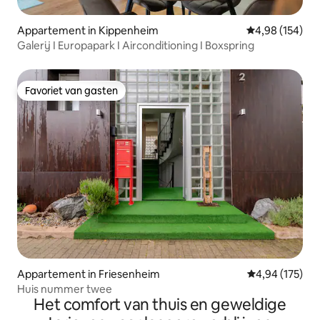
Appartement in Kippenheim
Gemiddelde beo
4,98 (154)
Galerij I Europapark I Airconditioning I Boxspring
Favoriet van gasten
Favoriet van gasten
Appartement in Friesenheim
Gemiddelde beo
4,94 (175)
Huis nummer twee
Het comfort van thuis en geweldige