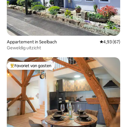
Appartement in Seelbach
Gemiddelde be
4,93 (67)
Geweldig uitzicht
Favoriet van gasten
Topfavoriet van gasten