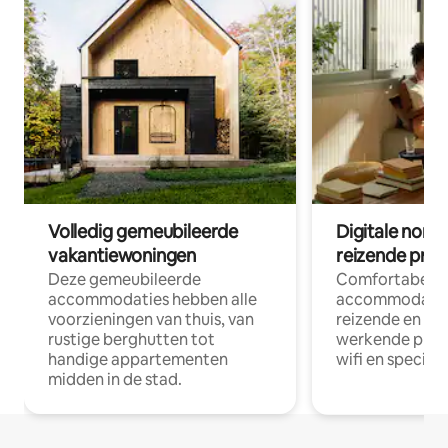
Volledig gemeubileerde
Digitale nom
vakantiewoningen
reizende prof
Deze gemeubileerde
Comfortabele
accommodaties hebben alle
accommodatie
voorzieningen van thuis, van
reizende en op
rustige berghutten tot
werkende profe
handige appartementen
wifi en special
midden in de stad.