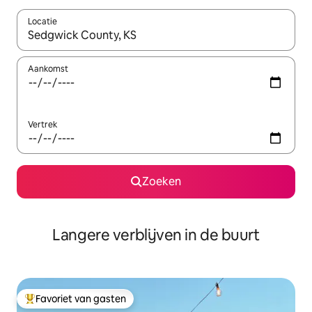
Locatie
Wanneer er resultaten beschikbaar zijn, maak je een keuze met 
Aankomst
Vertrek
Zoeken
Langere verblijven in de buurt
Favoriet van gasten
Topfavoriet van gasten