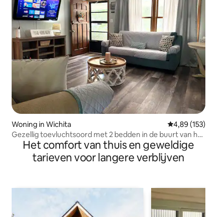
Woning in Wichita
Gemiddelde beo
4,89 (153)
Gezellig toevluchtsoord met 2 bedden in de buurt van het
Het comfort van thuis en geweldige
historische centrum van Wichita!
tarieven voor langere verblijven