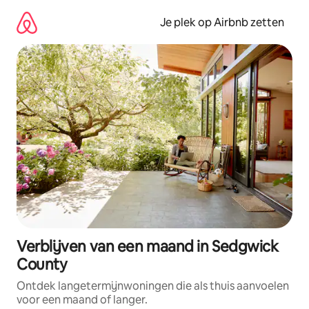
Ga
direct
Je plek op Airbnb zetten
naar
inhoud
Verblijven van een maand in Sedgwick
County
Ontdek langetermijnwoningen die als thuis aanvoelen
voor een maand of langer.