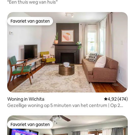
“Een thuis weg van huis”
Favoriet van gasten
Favoriet van gasten
Woning in Wichita
Gemiddelde beo
4,92 (474)
Gezellige woning op 5 minuten van het centrum | Op 2
minuten van Friends U
Favoriet van gasten
Favoriet van gasten