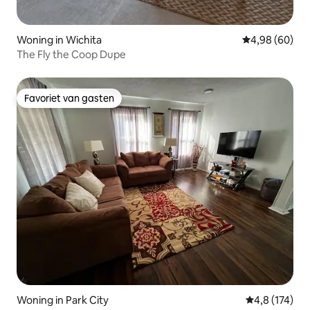
Woning in Wichita
Gemiddelde be
4,98 (60)
The Fly the Coop Dupe
Favoriet van gasten
Favoriet van gasten
Woning in Park City
Gemiddelde be
4,8 (174)