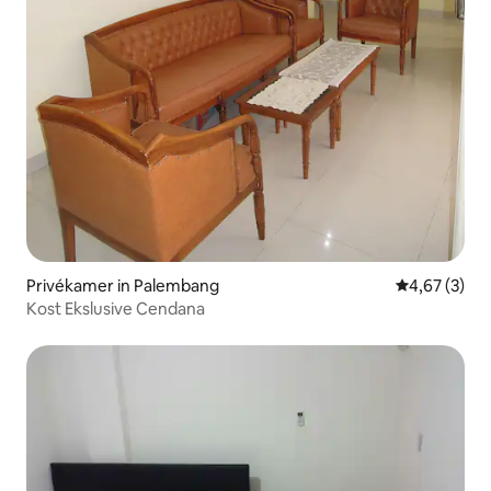
Privékamer in Palembang
Gemiddelde b
4,67 (3)
Kost Ekslusive Cendana