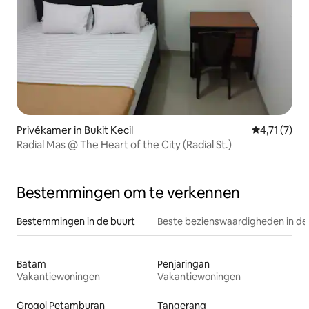
Privékamer in Bukit Kecil
Gemiddelde 
4,71 (7)
Radial Mas @ The Heart of the City (Radial St.)
Bestemmingen om te verkennen
Bestemmingen in de buurt
Beste bezienswaardigheden in de
Batam
Penjaringan
Vakantiewoningen
Vakantiewoningen
Grogol Petamburan
Tangerang