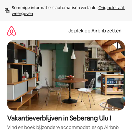
Ga
Sommige informatie is automatisch vertaald. 
Originele taal 
direct
weergeven
naar
inhoud
Je plek op Airbnb zetten
Vakantieverblijven in Seberang Ulu I
Vind en boek bijzondere accommodaties op Airbnb