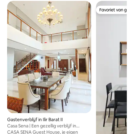
Favoriet van gas
Favoriet van gas
Gastenverblijf in Ilir Barat II
Casa Sena | Een gezellig verblijf in
Palembang
CASA SENA Guest House, je eigen