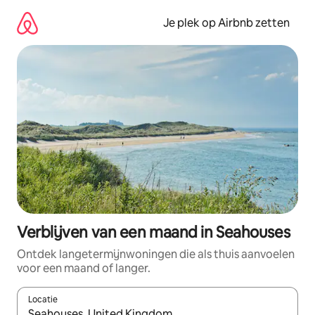
Ga
direct
Je plek op Airbnb zetten
naar
inhoud
Verblijven van een maand in Seahouses
Ontdek langetermijnwoningen die als thuis aanvoelen
voor een maand of langer.
Locatie
Wanneer er resultaten beschikbaar zijn, maak je een keuze met 