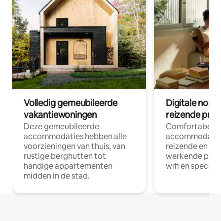
Volledig gemeubileerde
Digitale nom
vakantiewoningen
reizende prof
Deze gemeubileerde
Comfortabele
accommodaties hebben alle
accommodatie
voorzieningen van thuis, van
reizende en op
rustige berghutten tot
werkende profe
handige appartementen
wifi en special
midden in de stad.