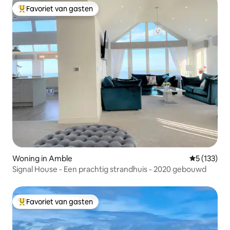
Favoriet van gasten
Topfavoriet van gasten
Woning in Amble
Gemiddelde 
5 (133)
Signal House - Een prachtig strandhuis - 2020 gebouwd
Favoriet van gasten
Topfavoriet van gasten