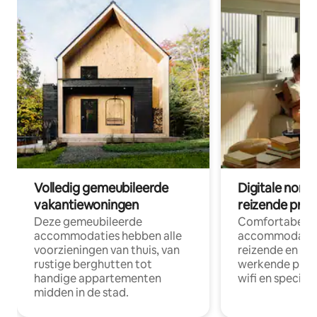
Volledig gemeubileerde
Digitale nom
vakantiewoningen
reizende prof
Deze gemeubileerde
Comfortabele
accommodaties hebben alle
accommodatie
voorzieningen van thuis, van
reizende en op
rustige berghutten tot
werkende profe
handige appartementen
wifi en special
midden in de stad.