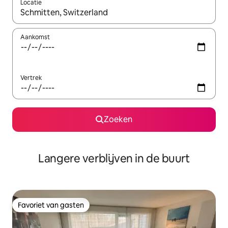
Locatie
Wanneer er resultaten beschikbaar zijn, maak je een keuze met 
Aankomst
Vertrek
Zoeken
Langere verblijven in de buurt
Favoriet van gasten
Favoriet van gasten