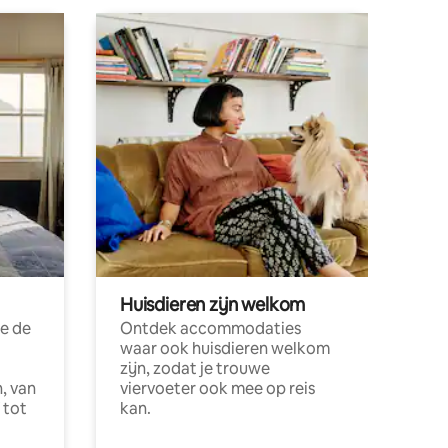
Huisdieren zijn welkom
e de
Ontdek accommodaties
waar ook huisdieren welkom
zijn, zodat je trouwe
, van
viervoeter ook mee op reis
 tot
kan.