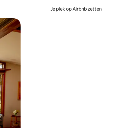
Je plek op Airbnb zetten
en of swipen.