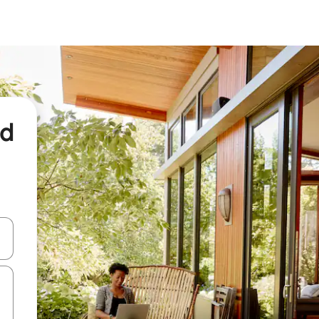
nd
een keuze met je de pijltjestoetsen omhoog en omlaag, óf door te tikk