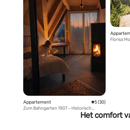
Apparte
Florisa Mo
Tuinsuite
Appartement
Gemiddelde beoorde
5 (30)
Zum Bahngarten 1907 – Historisch
Het comfort va
spoorweghuis met panoramisch uitzicht