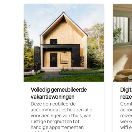
Volledig gemeubileerde
Digi
vakantiewoningen
reiz
Deze gemeubileerde
Comf
accommodaties hebben alle
acco
voorzieningen van thuis, van
reize
rustige berghutten tot
werke
handige appartementen
wifi 