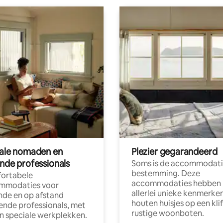
tale nomaden en
Plezier gegarandeerd
ende professionals
Soms is de accommodati
bestemming. Deze
ortabele
accommodaties hebben
mmodaties voor
allerlei unieke kenmerken
nde en op afstand
houten huisjes op een klif
nde professionals, met
rustige woonboten.
en speciale werkplekken.