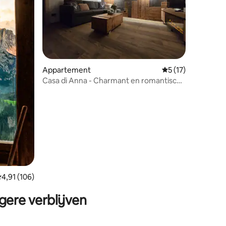
ecensies
Appartement
Gemiddelde beoord
5 (17)
Casa di Anna - Charmant en romantisch
appartement
emiddelde beoordeling van 4,91 op 5, 106 recensies
4,91 (106)
gere verblijven