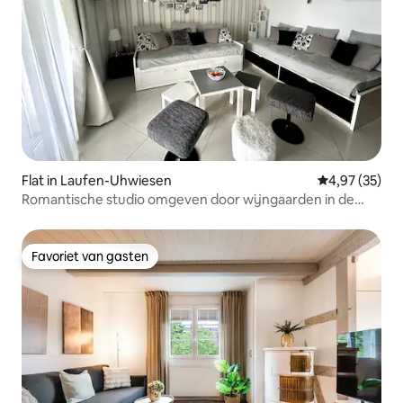
Flat in Laufen-Uhwiesen
Gemiddelde be
4,97 (35)
Romantische studio omgeven door wijngaarden in de
buurt van de Rijn I
Favoriet van gasten
Favoriet van gasten