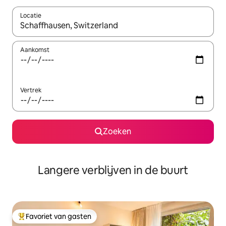
Locatie
Wanneer er resultaten beschikbaar zijn, maak je een keuze met 
Aankomst
Vertrek
Zoeken
Langere verblijven in de buurt
Favoriet van gasten
Topfavoriet van gasten