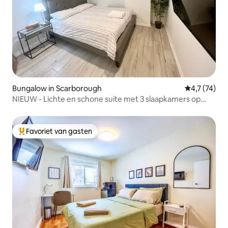
Bungalow in Scarborough
Gemiddelde 
4,7 (74)
NIEUW - Lichte en schone suite met 3 slaapkamers op
subniveau
Favoriet van gasten
Topfavoriet van gasten