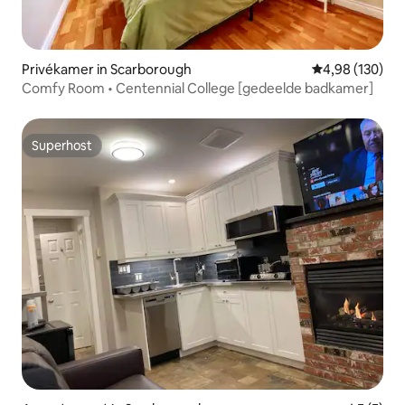
Privékamer in Scarborough
Gemiddelde beo
4,98 (130)
Comfy Room • Centennial College [gedeelde badkamer]
Superhost
Superhost