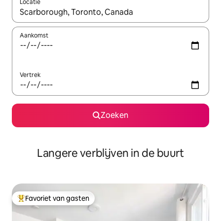
Locatie
Wanneer er resultaten beschikbaar zijn, maak je een keuze met 
Aankomst
Vertrek
Zoeken
Langere verblijven in de buurt
Favoriet van gasten
Topfavoriet van gasten