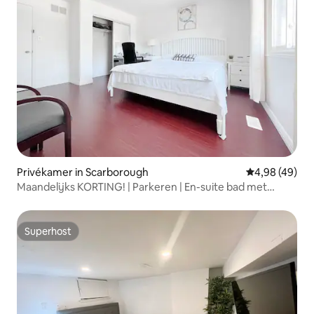
Privékamer in Scarborough
Gemiddelde be
4,98 (49)
Maandelijks KORTING! | Parkeren | En-suite bad met
zonneschijn
Superhost
Superhost