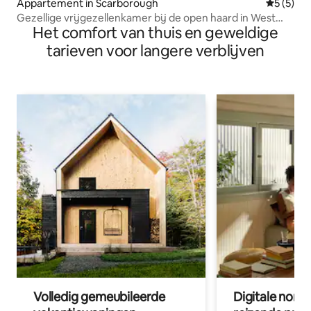
Appartement in Scarborough
Gemiddeld
5 (5)
Gezellige vrijgezellenkamer bij de open haard in West
Het comfort van thuis en geweldige
Rouge
tarieven voor langere verblijven
Volledig gemeubileerde
Digitale nom