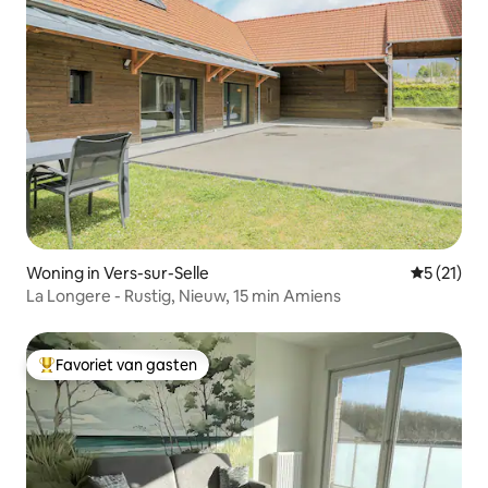
Woning in Vers-sur-Selle
Gemiddeld
5 (21)
La Longere - Rustig, Nieuw, 15 min Amiens
Favoriet van gasten
Topfavoriet van gasten