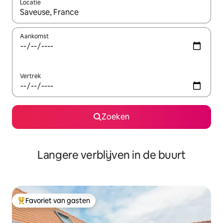
Locatie
Wanneer er resultaten beschikbaar zijn, maak je een keuze met 
Aankomst
Vertrek
Zoeken
Langere verblijven in de buurt
Favoriet van gasten
Topfavoriet van gasten