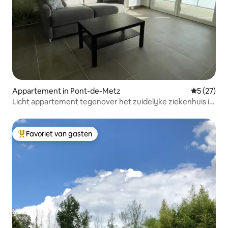
Appartement in Pont-de-Metz
Gemiddelde
5 (27)
Licht appartement tegenover het zuidelijke ziekenhuis in
Amiens.
Favoriet van gasten
Topfavoriet van gasten