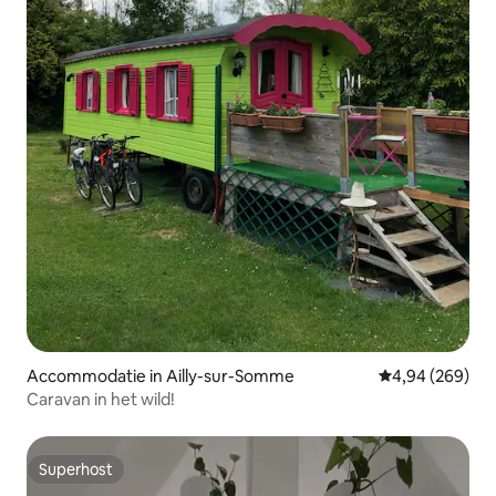
Accommodatie in Ailly-sur-Somme
Gemiddelde beo
4,94 (269)
Caravan in het wild!
Superhost
Superhost