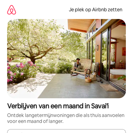
Ga
direct
Je plek op Airbnb zetten
naar
inhoud
Verblijven van een maand in Savai'i
Ontdek langetermijnwoningen die als thuis aanvoelen
voor een maand of langer.