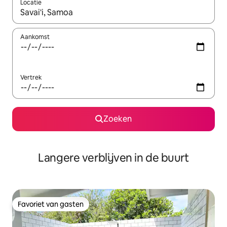
Locatie
Wanneer er resultaten beschikbaar zijn, maak je een keuze met 
Aankomst
Vertrek
Zoeken
Langere verblijven in de buurt
Favoriet van gasten
Favoriet van gasten