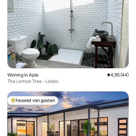
Woning in Apia
Gemiddelde be
4,95 (44)
The Lemon Tree - Leisini
Favoriet van gasten
Topfavoriet van gasten