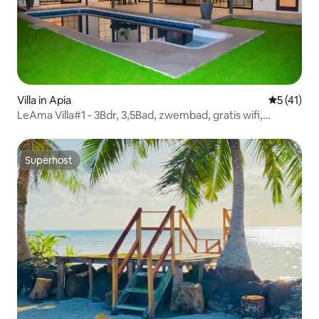
Villa in Apia
Gemiddeld
5 (41)
LeAma Villa#1 - 3Bdr, 3,5Bad, zwembad, gratis wifi,
airconditioning
Superhost
Superhost