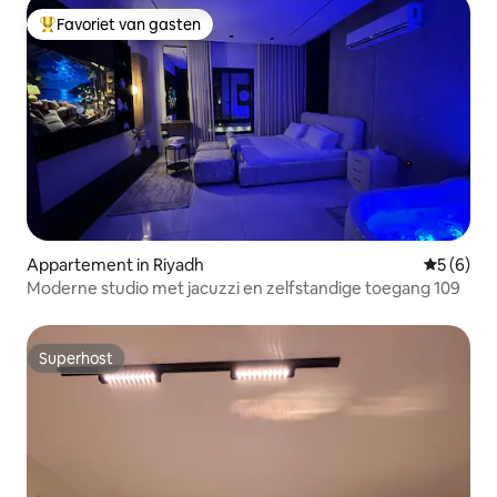
Favoriet van gasten
Topfavoriet van gasten
Appartement in Riyadh
Gemiddeld
5 (6)
Moderne studio met jacuzzi en zelfstandige toegang 109
Superhost
Superhost