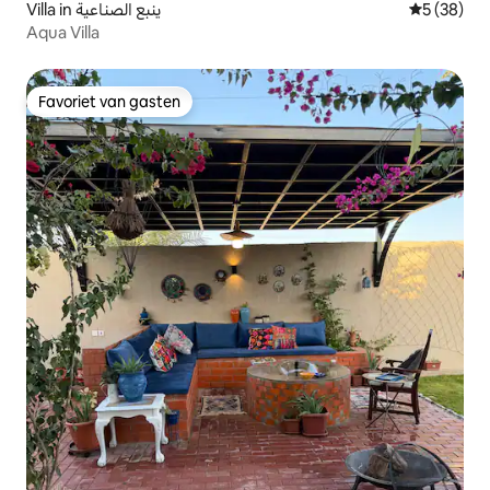
Villa in ينبع الصناعية
Gemiddelde
5 (38)
Aqua Villa
Favoriet van gasten
Favoriet van gasten