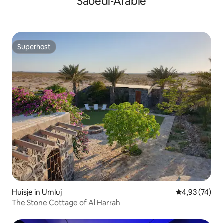
Saoedi-Arabië
Superhost
Superhost
Huisje in Umluj
Gemiddelde be
4,93 (74)
The Stone Cottage of Al Harrah