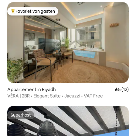
Favoriet van gasten
Topfavoriet van gasten
Appartement in Riyadh
Gemiddeld
5 (12)
VÈRA | 2BR • Elegant Suite • Jacuzzi • VAT Free
Superhost
Superhost