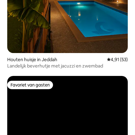
Houten huisje in Jeddah
Gemiddelde be
4,91 (53)
Landelijk beverhutje met jacuzzi en zwembad
Favoriet van gasten
Favoriet van gasten