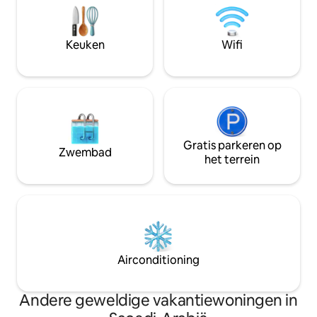
verfijning, weg van de drukte van de
een landelijk desi
stad. Of het nu gaat om een
uitzicht op het fi
ontspannend bezoek of om
geschikt voor ev
Keuken
Wifi
kwaliteitstijd door te brengen in een
bijeenkomsten met
elegante sfeer, deze beschermde
Het appartement i
woning biedt een evenwichtige ervaring
en lange verblijven
die past bij de smaak van gasten die op
geweldig in het ha
zoek zijn naar een tropische ervaring uit
bij toeristische at
een andere wereld.
restaurants.
Gratis parkeren op
Zwembad
het terrein
Airconditioning
Andere geweldige vakantiewoningen in