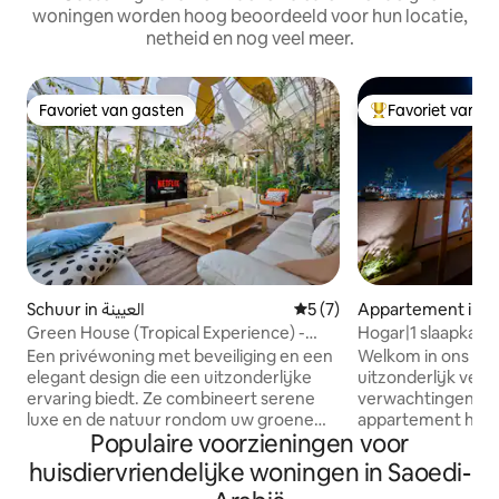
woningen worden hoog beoordeeld voor hun locatie,
netheid en nog veel meer.
Favoriet van gasten
Favoriet van g
Favoriet van gasten
Topfavoriet van 
Schuur in العيينة
Gemiddelde beoordeling va
5 (7)
Appartement in R
Green House (Tropical Experience) -
Hogar|1 slaapkame
Port Vale Hanifa
uitzicht op KAFD,
Een privéwoning met beveiliging en een
Welkom in ons app
elegant design die een uitzonderlijke
uitzonderlijk verbl
ervaring biedt. Ze combineert serene
verwachtingen ove
luxe en de natuur rondom uw groene
appartement heef
Populaire voorzieningen voor
ruimte in een zorgvuldig doordachte
uitgerust met de 
omgeving, waar zachte verlichting past
evenals een apar
huisdiervriendelijke woningen in Saoedi-
bij comfortabele sessies en zorgt voor
comfortabele ban