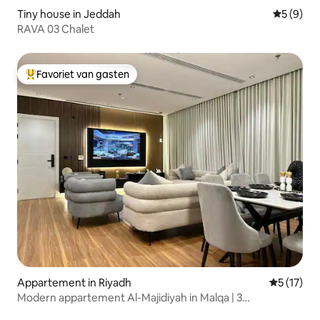
Tiny house in Jeddah
Gemiddeld
5 (9)
RAVA 03 Chalet
Favoriet van gasten
Topfavoriet van gasten
Appartement in Riyadh
Gemiddeld
5 (17)
Modern appartement Al-Majidiyah in Malqa | 3
slaapkamers | Privéparkeerplaats