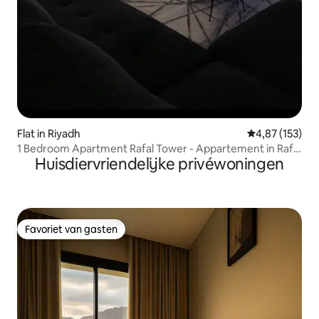
Flat in Riyadh
Gemiddelde beo
4,87 (153)
1 Bedroom Apartment Rafal Tower - Appartement in Rafal
Huisdiervriendelijke privéwoningen
Tower
Favoriet van gasten
Favoriet van gasten