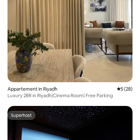
Appartement in Riyadh
Gemiddelde
5 (28)
Luxury 2BR in Riyadh|Cinema Room| Free Parking
Superhost
Superhost