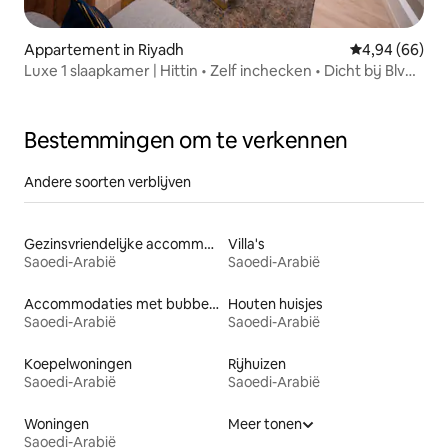
Appartement in Riyadh
Gemiddelde be
4,94 (66)
Luxe 1 slaapkamer | Hittin • Zelf inchecken • Dicht bij Blvd
City
Bestemmingen om te verkennen
Andere soorten verblijven
Gezinsvriendelijke accommodaties
Villa's
Saoedi-Arabië
Saoedi-Arabië
Accommodaties met bubbelbad
Houten huisjes
Saoedi-Arabië
Saoedi-Arabië
Koepelwoningen
Rijhuizen
Saoedi-Arabië
Saoedi-Arabië
Woningen
Meer tonen
Saoedi-Arabië