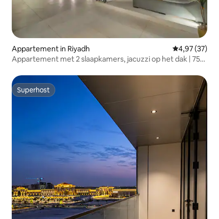
Appartement in Riyadh
Gemiddelde be
4,97 (37)
Appartement met 2 slaapkamers, jacuzzi op het dak | 75
QLED | Uitzicht en verneveling
Superhost
Superhost