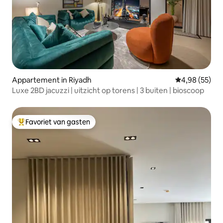
Appartement in Riyadh
Gemiddelde be
4,98 (55)
Luxe 2BD jacuzzi | uitzicht op torens | 3 buiten | bioscoop
Favoriet van gasten
Topfavoriet van gasten