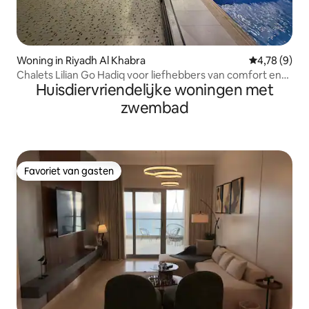
Woning in Riyadh Al Khabra
Gemiddelde b
4,78 (9)
Chalets Lilian Go Hadiq voor liefhebbers van comfort en
Huisdiervriendelijke woningen met
privacy
zwembad
Favoriet van gasten
Favoriet van gasten