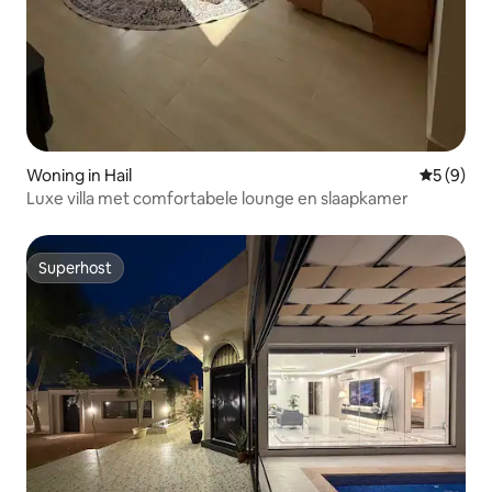
Woning in Hail
Gemiddeld
5 (9)
Luxe villa met comfortabele lounge en slaapkamer
Superhost
Superhost