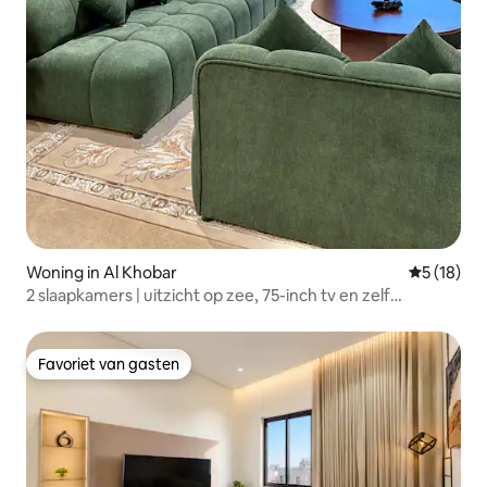
Woning in Al Khobar
Gemiddelde
5 (18)
2 slaapkamers | uitzicht op zee, 75-inch tv en zelf
inchecken, bioscoop
Favoriet van gasten
Favoriet van gasten