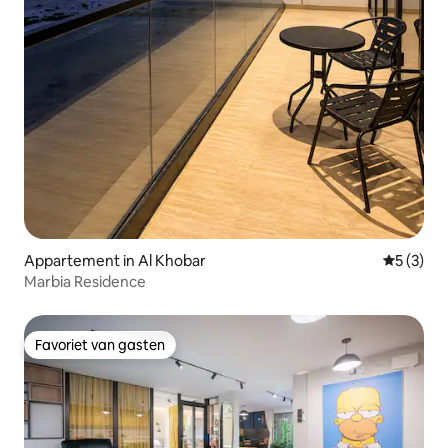
Appartement in Al Khobar
Gemiddeld
5 (3)
Marbia Residence
Favoriet van gasten
Favoriet van gasten