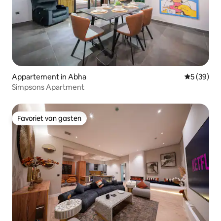
Appartement in Abha
Gemiddelde
5 (39)
Simpsons Apartment
Favoriet van gasten
Favoriet van gasten