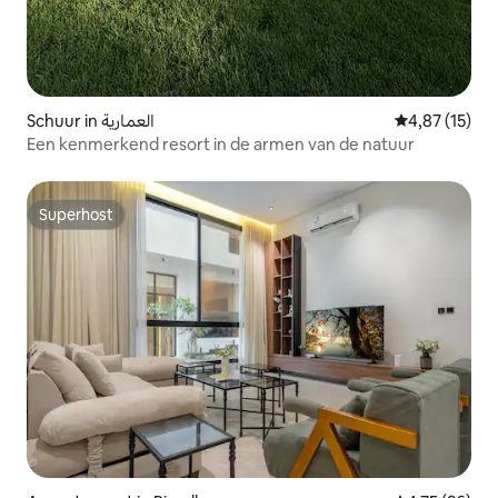
Schuur in العمارية
Gemiddelde be
4,87 (15)
Een kenmerkend resort in de armen van de natuur
Superhost
Superhost