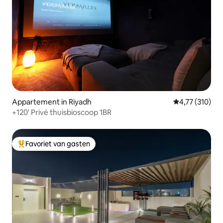
Appartement in Riyadh
Gemiddelde beo
4,77 (310)
+120' Privé thuisbioscoop 1BR
Favoriet van gasten
Topfavoriet van gasten