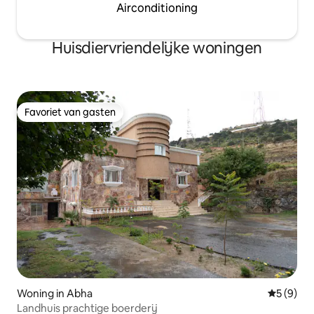
Airconditioning
Huisdiervriendelijke woningen
Favoriet van gasten
Favoriet van gasten
Woning in Abha
Gemiddeld
5 (9)
Landhuis prachtige boerderij