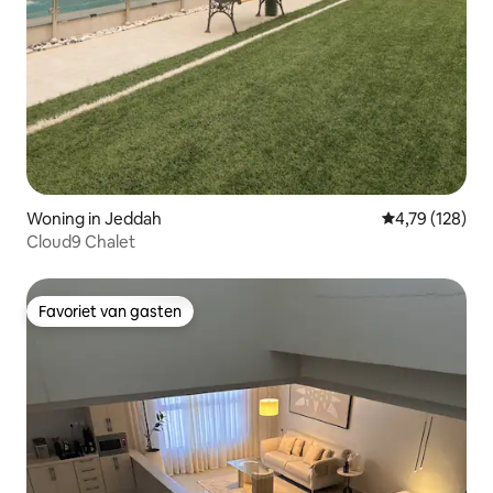
Woning in Jeddah
Gemiddelde beo
4,79 (128)
Cloud9 Chalet
Favoriet van gasten
Favoriet van gasten