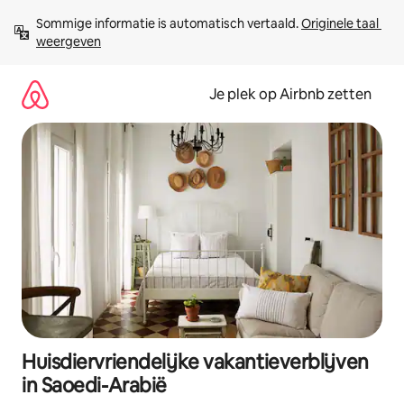
Ga
Sommige informatie is automatisch vertaald. 
Originele taal 
direct
weergeven
naar
inhoud
Je plek op Airbnb zetten
Huisdiervriendelijke vakantieverblijven
in Saoedi-Arabië