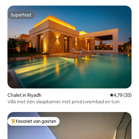
Superhost
Superhost
Chalet in Riyadh
Gemiddelde be
4,79 (33)
Villa met één slaapkamer met privézwembad en tuin
Favoriet van gasten
Topfavoriet van gasten