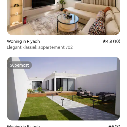
Woning in Riyadh
Gemiddelde b
4,9 (10)
Elegant klassiek appartement 702
Superhost
Superhost
Woning in Riyadh
Gemiddeld
5 (8)