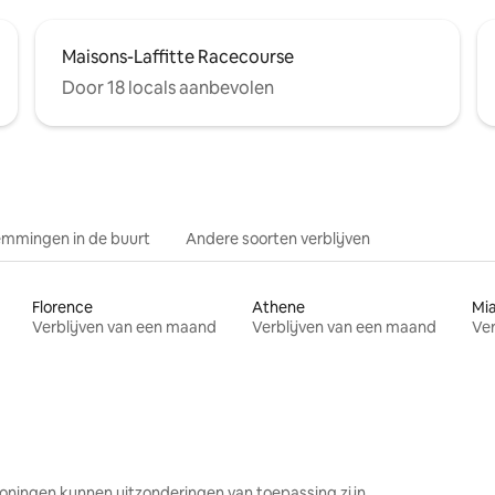
Maisons-Laffitte Racecourse
Door 18 locals aanbevolen
mmingen in de buurt
Andere soorten verblijven
Florence
Athene
Mi
Verblijven van een maand
Verblijven van een maand
Ver
oningen kunnen uitzonderingen van toepassing zijn.