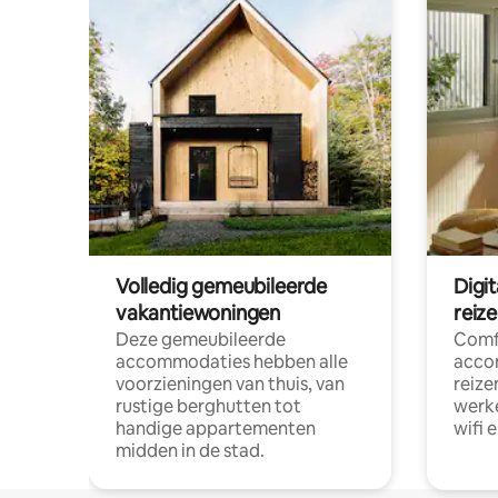
Volledig gemeubileerde
Digi
vakantiewoningen
reiz
Deze gemeubileerde
Comf
accommodaties hebben alle
acco
voorzieningen van thuis, van
reize
rustige berghutten tot
werke
handige appartementen
wifi 
midden in de stad.