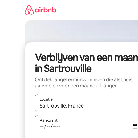
Ga
direct
naar
inhoud
Verblijven van een maa
in Sartrouville
Ontdek langetermijnwoningen die als thuis
aanvoelen voor een maand of langer.
Locatie
Wanneer er resultaten beschikbaar zijn, maak je 
Aankomst