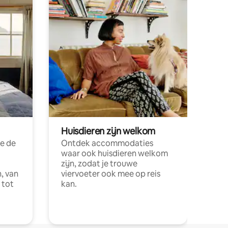
Huisdieren zijn welkom
e de
Ontdek accommodaties
waar ook huisdieren welkom
zijn, zodat je trouwe
, van
viervoeter ook mee op reis
 tot
kan.