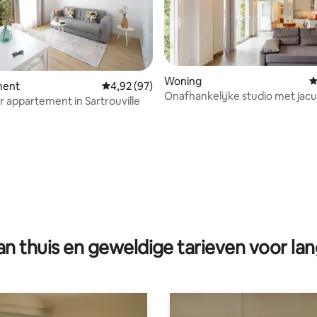
Woning
G
ment
Gemiddelde beoordeling van 4,92 op 5, 97 r
4,92 (97)
Onafhankelijke studio met jacu
 appartement in Sartrouville
g van 4,85 op 5, 71 recensies
n thuis en geweldige tarieven voor lan