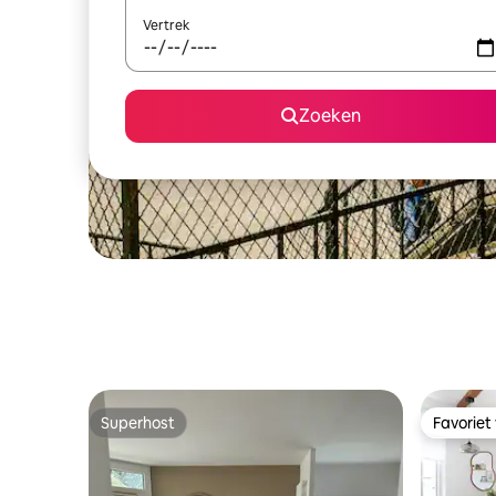
Vertrek
Zoeken
Superhost
Favoriet
Superhost
Favoriet