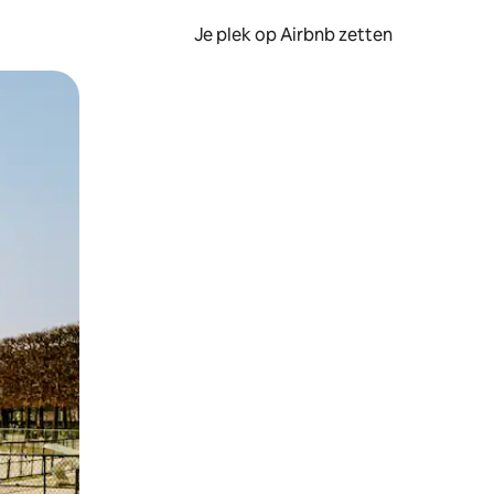
Je plek op Airbnb zetten
en of swipen.