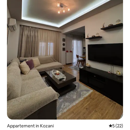
Appartement in Kozani
Gemiddelde
5 (22)