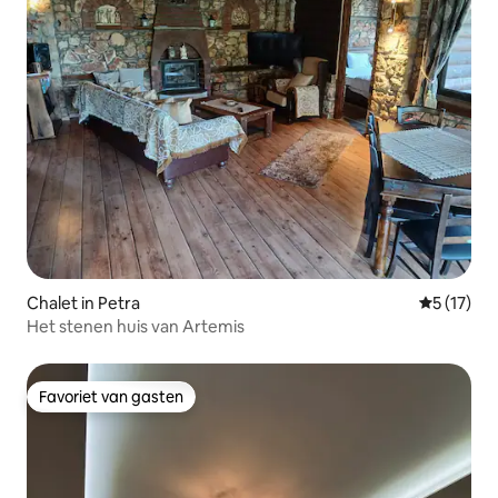
Chalet in Petra
Gemiddeld
5 (17)
Het stenen huis van Artemis
Favoriet van gasten
Favoriet van gasten