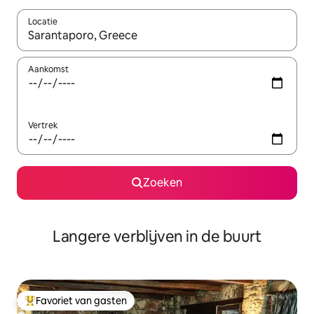
Locatie
Wanneer er resultaten beschikbaar zijn, maak je een keuze met 
Aankomst
Vertrek
Zoeken
Langere verblijven in de buurt
Favoriet van gasten
Topfavoriet van gasten