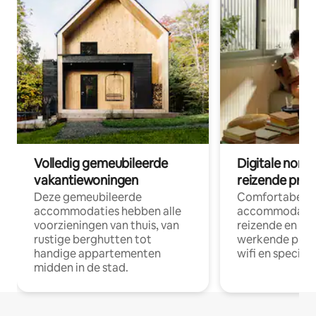
Volledig gemeubileerde
Digitale nom
vakantiewoningen
reizende prof
Deze gemeubileerde
Comfortabele
accommodaties hebben alle
accommodatie
voorzieningen van thuis, van
reizende en op
rustige berghutten tot
werkende profe
handige appartementen
wifi en special
midden in de stad.