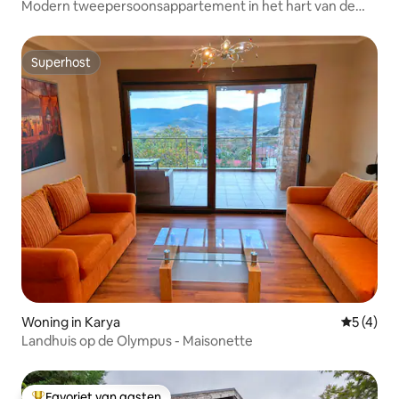
Modern tweepersoonsappartement in het hart van de
stad
Superhost
Superhost
Woning in Karya
Gemiddeld
5 (4)
Landhuis op de Olympus - Maisonette
Favoriet van gasten