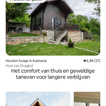
Topfavoriet van gasten
Houten huisje in Kastania
Gemiddelde be
4,96 (27)
Huis van Dragkol
Het comfort van thuis en geweldige
tarieven voor langere verblijven