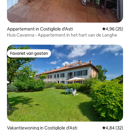
Appartement in Costigliole d'Asti
Gemiddelde be
4,96 (25)
Huis Cavanna - Appartement in het hart van de Langhe
Favoriet van gasten
Favoriet van gasten
Vakantiewoning in Costigliole d'Asti
Gemiddelde be
4,84 (32)