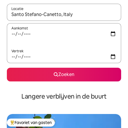
Locatie
Wanneer er resultaten beschikbaar zijn, maak je een keuze met 
Aankomst
Vertrek
Zoeken
Langere verblijven in de buurt
Favoriet van gasten
Topfavoriet van gasten