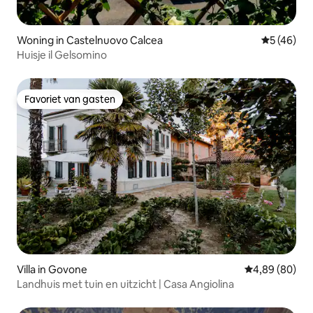
Woning in Castelnuovo Calcea
Gemiddelde
5 (46)
Huisje il Gelsomino
Favoriet van gasten
Favoriet van gasten
Villa in Govone
Gemiddelde be
4,89 (80)
Landhuis met tuin en uitzicht | Casa Angiolina