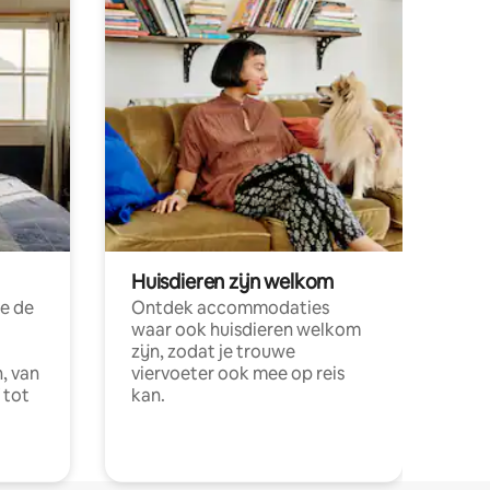
Huisdieren zijn welkom
e de
Ontdek accommodaties
waar ook huisdieren welkom
zijn, zodat je trouwe
, van
viervoeter ook mee op reis
 tot
kan.