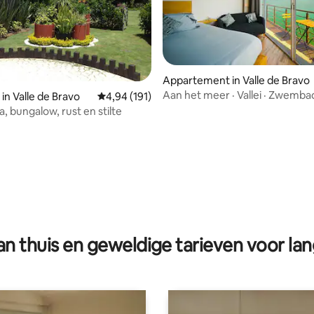
Appartement in Valle de Bravo
Aan het meer · Vallei · Zwemba
in Valle de Bravo
Gemiddelde beoordeling van 4,94 op 5, 191 r
4,94 (191)
kajaks
, bungalow, rust en stilte
g van 4,87 op 5, 15 recensies
n thuis en geweldige tarieven voor lan