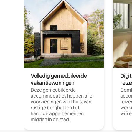
Volledig gemeubileerde
Digi
vakantiewoningen
reiz
Deze gemeubileerde
Comf
accommodaties hebben alle
acco
voorzieningen van thuis, van
reize
rustige berghutten tot
werke
handige appartementen
wifi 
midden in de stad.