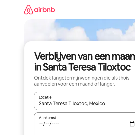
Ga
direct
naar
inhoud
Verblijven van een maa
in Santa Teresa Tiloxtoc
Ontdek langetermijnwoningen die als thuis
aanvoelen voor een maand of langer.
Locatie
Wanneer er resultaten beschikbaar zijn, maak je 
Aankomst