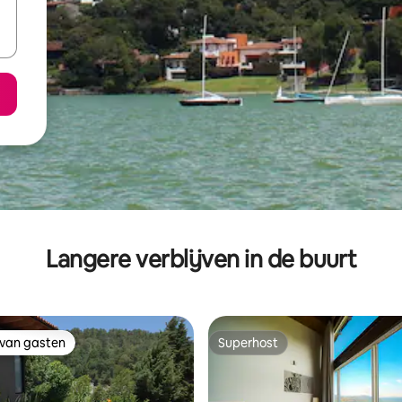
Langere verblijven in de buurt
 van gasten
Superhost
 van gasten
Superhost