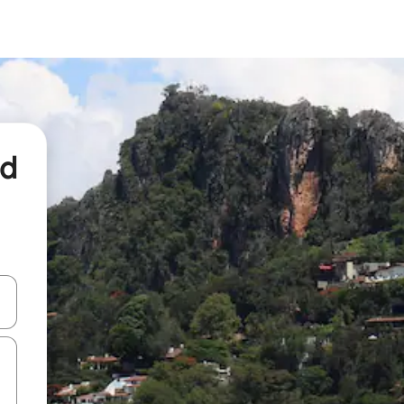
nd
een keuze met je de pijltjestoetsen omhoog en omlaag, óf door te tikk