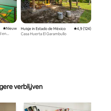
Nieuwe accommodatie
Nieuw
Huisje in Estado de México
Gemiddelde beoordeli
4,9 (124)
d en
Casa Huerta El Garambullo
ecensies
gere verblijven