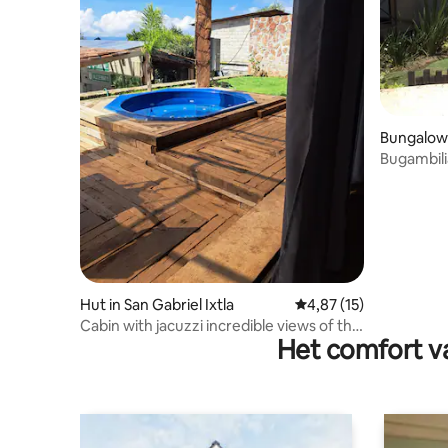
Bungalow 
Bugambilia
Hut in San Gabriel Ixtla
Gemiddelde beoordelin
4,87 (15)
Cabin with jacuzzi incredible views of the
Het comfort va
valley