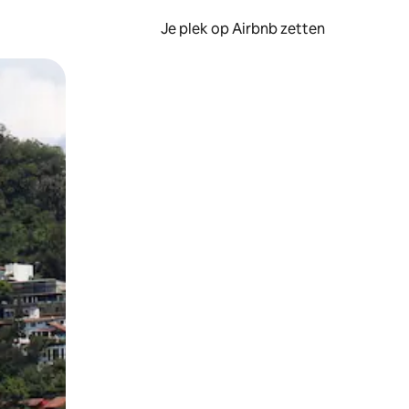
Je plek op Airbnb zetten
en of swipen.