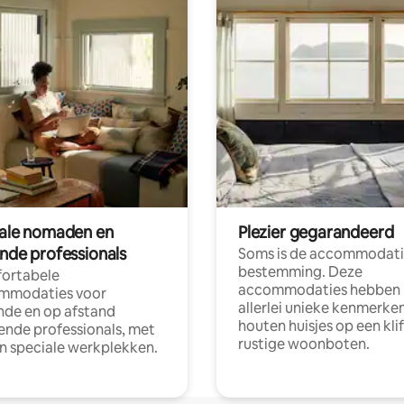
tale nomaden en
Plezier gegarandeerd
ende professionals
Soms is de accommodati
bestemming. Deze
ortabele
accommodaties hebben
mmodaties voor
allerlei unieke kenmerken
nde en op afstand
houten huisjes op een klif
nde professionals, met
rustige woonboten.
en speciale werkplekken.