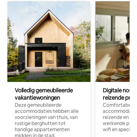
Volledig gemeubileerde
Digitale nom
vakantiewoningen
reizende prof
Deze gemeubileerde
Comfortabele
accommodaties hebben alle
accommodatie
voorzieningen van thuis, van
reizende en op
rustige berghutten tot
werkende profe
handige appartementen
wifi en special
midden in de stad.