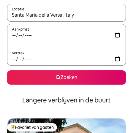
Locatie
Wanneer er resultaten beschikbaar zijn, maak je een keuze met 
Aankomst
Vertrek
Zoeken
Langere verblijven in de buurt
Favoriet van gasten
Topfavoriet van gasten