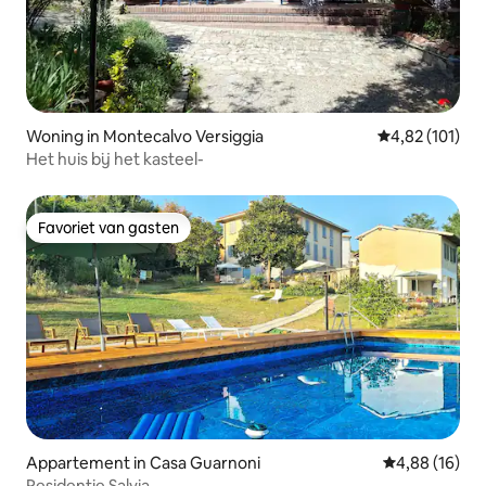
Woning in Montecalvo Versiggia
Gemiddelde beo
4,82 (101)
Het huis bij het kasteel-
Favoriet van gasten
Favoriet van gasten
Appartement in Casa Guarnoni
Gemiddelde be
4,88 (16)
Residentie Salvia