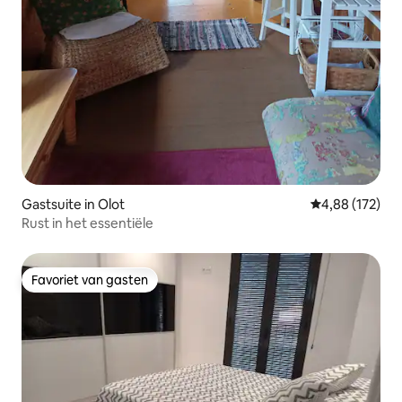
Gastsuite in Olot
Gemiddelde beo
4,88 (172)
Rust in het essentiële
Favoriet van gasten
Favoriet van gasten