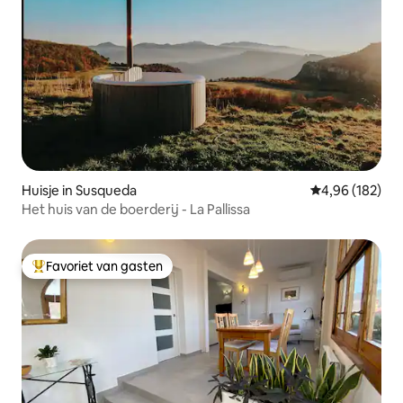
Huisje in Susqueda
Gemiddelde beo
4,96 (182)
Het huis van de boerderij - La Pallissa
Favoriet van gasten
Topfavoriet van gasten