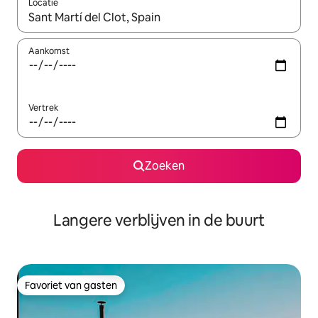
Locatie
Wanneer er resultaten beschikbaar zijn, maak je een keuze met 
Aankomst
Vertrek
Zoeken
Langere verblijven in de buurt
Favoriet van gasten
Favoriet van gasten