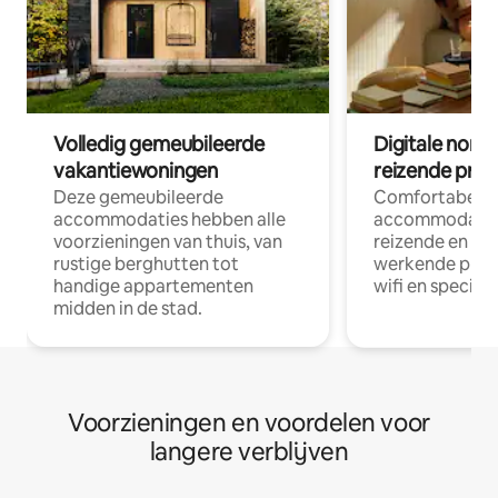
Volledig gemeubileerde
Digitale nom
vakantiewoningen
reizende prof
Deze gemeubileerde
Comfortabele
accommodaties hebben alle
accommodatie
voorzieningen van thuis, van
reizende en op
rustige berghutten tot
werkende profe
handige appartementen
wifi en special
midden in de stad.
Voorzieningen en voordelen voor
langere verblijven