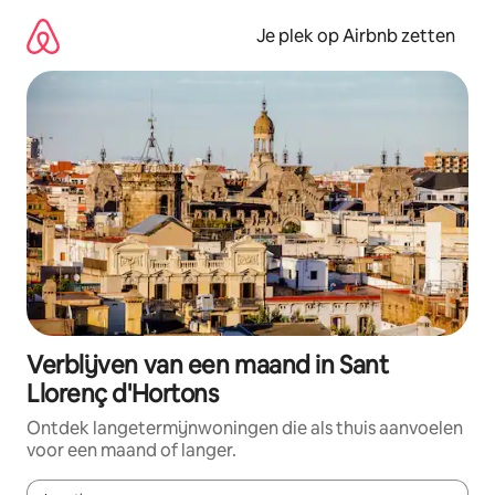
Ga
direct
Je plek op Airbnb zetten
naar
inhoud
Verblijven van een maand in Sant
Llorenç d'Hortons
Ontdek langetermijnwoningen die als thuis aanvoelen
voor een maand of langer.