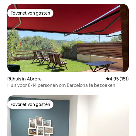
Favoriet van gasten
Favoriet van gasten
Rijhuis in Abrera
Gemiddelde be
4,95 (151)
Huis voor 8-14 personen om Barcelona te bezoeken
Favoriet van gasten
Favoriet van gasten