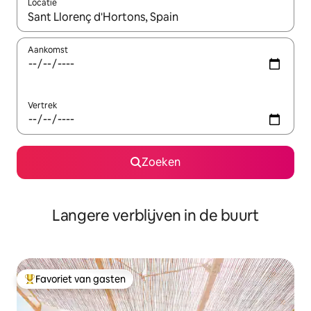
Locatie
Wanneer er resultaten beschikbaar zijn, maak je een keuze met 
Aankomst
Vertrek
Zoeken
Langere verblijven in de buurt
Favoriet van gasten
Topfavoriet van gasten