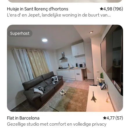
Huisje in Sant llorenç d’hortons
Gemiddelde beo
4,98 (196)
L'era d' en Jepet, landelijke woning in de buurt van
Barcelona
Superhost
Superhost
Flat in Barcelona
Gemiddelde be
4,77 (57)
Gezellige studio met comfort en volledige privacy