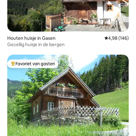
Houten huisje in Gasen
Gemiddelde beo
4,98 (146)
Gezellig huisje in de bergen
Favoriet van gasten
Topfavoriet van gasten