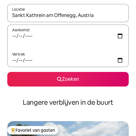
Locatie
Wanneer er resultaten beschikbaar zijn, maak je een keuze met 
Aankomst
Vertrek
Zoeken
Langere verblijven in de buurt
Favoriet van gasten
Topfavoriet van gasten