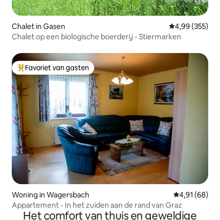
Chalet in Gasen
Gemiddelde beo
4,99 (355)
Chalet op een biologische boerderij - Stiermarken
Favoriet van gasten
Topfavoriet van gasten
Woning in Wagersbach
Gemiddelde be
4,91 (68)
Appartement - In het zuiden aan de rand van Graz
Het comfort van thuis en geweldige