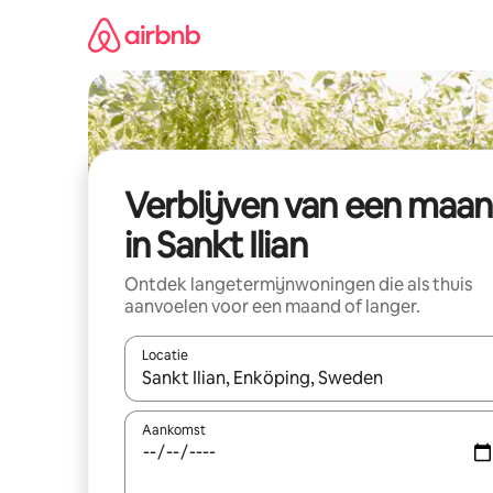
Ga
direct
naar
inhoud
Verblijven van een maa
in Sankt Ilian
Ontdek langetermijnwoningen die als thuis
aanvoelen voor een maand of langer.
Locatie
Wanneer er resultaten beschikbaar zijn, maak je 
Aankomst