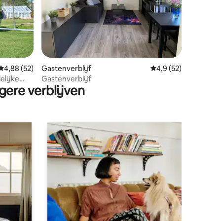
ecensies
Gemiddelde beoordeling van 4,88 op 5, 52 recensies
4,88 (52)
Gastenverblijf
Gemiddelde beoordel
4,9 (52)
elijke
Gastenverblijf
gere verblijven