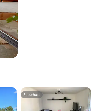
Superhost
Superhost