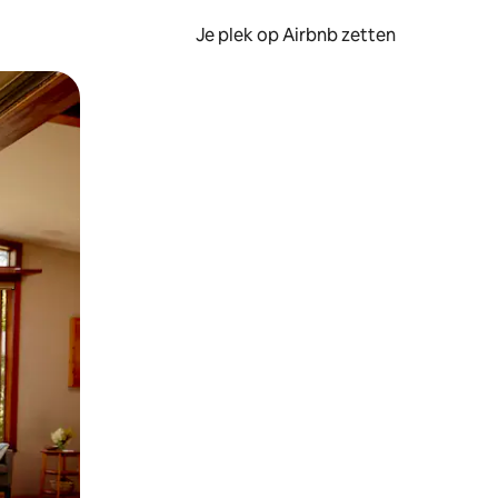
Je plek op Airbnb zetten
en of swipen.