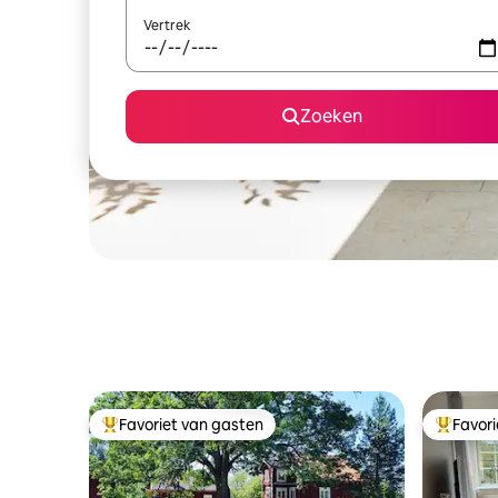
Vertrek
Zoeken
Favoriet van gasten
Favor
Topfavoriet van gasten
Topfavor