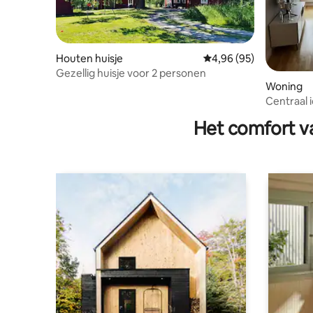
Houten huisje
Gemiddelde beoordelin
4,96 (95)
Gezellig huisje voor 2 personen
Woning
Centraal i
Het comfort va