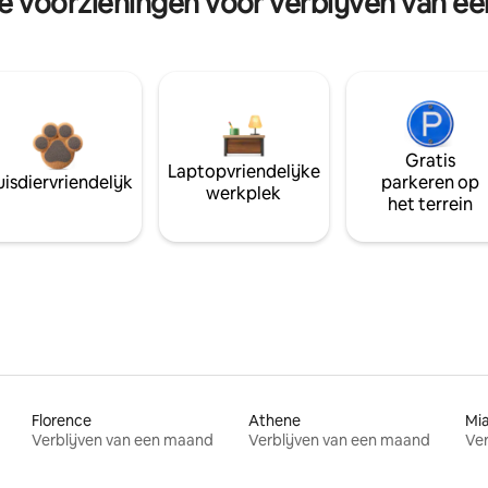
re voorzieningen voor verblijven van e
Gratis
Laptopvriendelijke
isdiervriendelijk
parkeren op
werkplek
het terrein
Florence
Athene
Mi
Verblijven van een maand
Verblijven van een maand
Ver