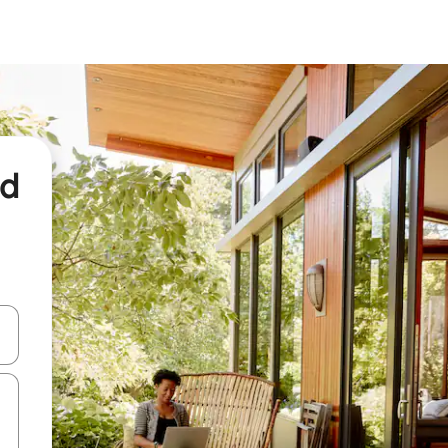
nd
een keuze met je de pijltjestoetsen omhoog en omlaag, óf door te tikk