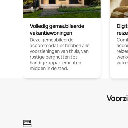
Volledig gemeubileerde
Digi
vakantiewoningen
reiz
Deze gemeubileerde
Comf
accommodaties hebben alle
acco
voorzieningen van thuis, van
reize
rustige berghutten tot
werke
handige appartementen
wifi 
midden in de stad.
Voorzi