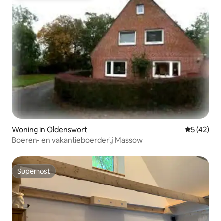
Woning in Oldenswort
Gemiddelde
5 (42)
Boeren- en vakantieboerderij Massow
Superhost
Superhost