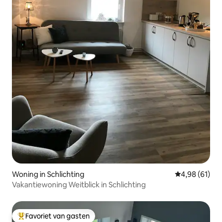
Woning in Schlichting
Gemiddelde be
4,98 (61)
Vakantiewoning Weitblick in Schlichting
Favoriet van gasten
Topfavoriet van gasten