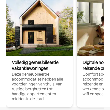
Volledig gemeubileerde
Digitale nom
vakantiewoningen
reizende prof
Deze gemeubileerde
Comfortabele
accommodaties hebben alle
accommodatie
voorzieningen van thuis, van
reizende en op
rustige berghutten tot
werkende profe
handige appartementen
wifi en special
midden in de stad.