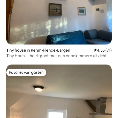
Tiny house in Rehm-Flehde-Bargen
Gemiddelde b
4,55 (71)
Tiny House - heel groot met een onbelemmerd uitzicht
Favoriet van gasten
Favoriet van gasten