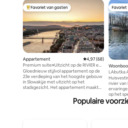
Favoriet van gasten
Favoriet
Topfavoriet van gasten
Favoriet
Appartement
Gemiddelde beoordelin
4,97 (68)
Premium suite※Uitzicht op de RIVIER en
Woonboo
de OUDE STAD※GRATIS parkeren
Gloednieuw stijlvol appartement op de
LAbutka A
23e verdieping van het hoogste gebouw
woonboo
Huisvesti
in Slowakije met uitzicht op het
rivier va
stadsgezicht. Het appartement maakt
ervaringe
deel uit van het EUROVEA-complex, een
op het sp
winkelcentrum aan de oevers van de
Populaire voorz
mee. Ieder
Donau. Vanuit de inkomhal van het huis
en de woo
heb je directe toegang tot winkels,
bewoonba
restaurants, bioscoop en
romantis
fitnesscentrum. De promenade langs de
warmte in
rivier begint onder het gebouw en biedt
het water