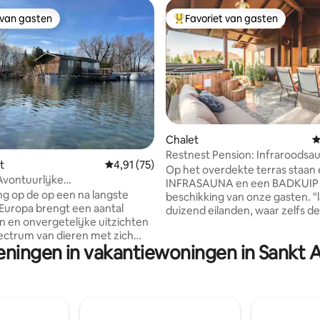
 van gasten
Favoriet van gasten
 van gasten
Topfavoriet van gasten
Chalet
G
g van 4,97 op 5, 68 recensies
Restnest Pension: Infraroodsa
t
Gemiddelde beoordeling van 4,91 op 5, 75 r
4,91 (75)
kuipbad
Op het overdekte terras staan
vontuurlijke
INFRASAUNA en een BADKUIP 
taccommodatie
ng op de op een na langste
beschikking van onze gasten. "land van
n Europa brengt een aantal
duizend eilanden, waar zelfs de
n en onvergetelijke uitzichten
komt om te ontspannen" Wij zijn een
ectrum van dieren met zich
ideale keuze voor zowel passiev
ieningen in vakantiewoningen in Sankt 
 seizoen heeft zo zijn details
actieve recreatie. Het huis met
nboot is het hele jaar door
airconditioning is goed gelegen,
ar. Vloerverwarming en
geen directe buren, de bestaan
che kachels garanderen
op voldoende afstand. Ons vakantiehuis
 de winter. Het leven direct op
ligt niet direct aan het water, 
 brengt veel opties met zich
de overkant van de weg loopt 