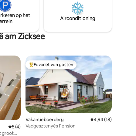
PrimeVideo, HBO, YouTube...) - gratis
parkeren (maximaal 4 auto's) -
 worden
arkeren op het
Airconditioning - BBQ-grill (houtskool) -
Airconditioning
errein
handdoeken, beddengoed,
badkamerbenodigdheden...
ä am Zicksee
Favoriet van gasten
Topfavoriet van gasten
Vakantieboerderij
Gemiddelde beoordelin
4,94 (18)
Vadgesztenyés Pension
ecensies
Gemiddelde beoordeling van 5 op 5, 4 recensies
5 (4)
t groot