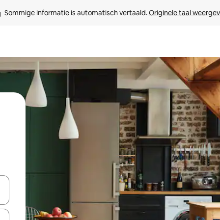
Sommige informatie is automatisch vertaald. 
Originele taal weerge
een keuze met je de pijltjestoetsen omhoog en omlaag, óf door te tikk