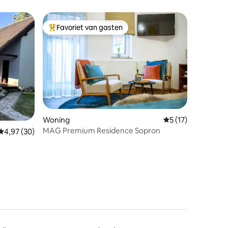
Favoriet van gasten
Topfavoriet van gasten
ecensies
Woning
Gemiddelde beoord
5 (17)
MAG Premium Residence Sopron
Gemiddelde beoordeling van 4,97 op 5, 30 recensies
4,97 (30)