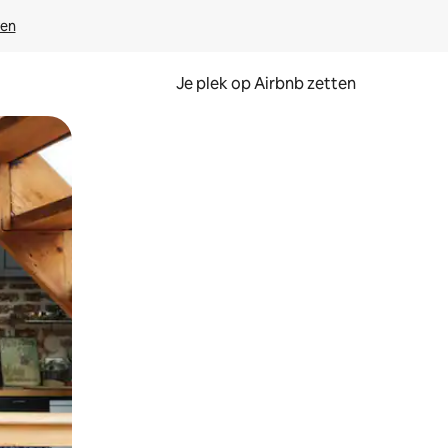
ven
Je plek op Airbnb zetten
en of swipen.