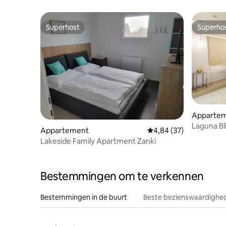
kano
Superhost
Superho
Superhost
Superho
Apparte
Laguna Bl
Appartement
Gemiddelde beoordelin
4,84 (37)
Lakeside Family Apartment Zanki
Bestemmingen om te verkennen
Bestemmingen in de buurt
Beste bezienswaardighed