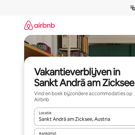
Ga
direct
naar
inhoud
Vakantieverblijven in
Sankt Andrä am Zicksee
Vind en boek bijzondere accommodaties op
Airbnb
Locatie
Wanneer er resultaten beschikbaar zijn, maak je 
Aankomst