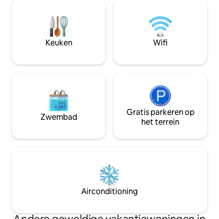
maximaal 3 volwassenen of een gezin
gezinnen bezoek 
van 3 +kinderbedjes) en doucheruimte.
Mendip, de fietsr
Wifi,tv,dvd. Perfect voor wandelaars,
aardbeienlijn, mo
actieve gezinnen of gewoon om te
rotsklimmen, paard
ontspannen. Ideaal om te ‘verblijven en
Keuken
Wifi
door een eigen 
vliegen’ op 10 minuten van Bristol
beschikbaar.
Airport, een geweldige manier om je
vakantie te beginnen en te beëindigen
Gratis parkeren op
Zwembad
het terrein
Airconditioning