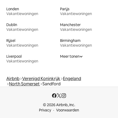
Londen
Parijs
Vakantiewoningen
Vakantiewoningen
Dublin
Manchester
Vakantiewoningen
Vakantiewoningen
Rijsel
Birmingham
Vakantiewoningen
Vakantiewoningen
Liverpool
Meer tonen
Vakantiewoningen
Airbnb
Verenigd Koninkrijk
Engeland
North Somerset
Sandford
© 2026 Airbnb, Inc.
Privacy
Voorwaarden