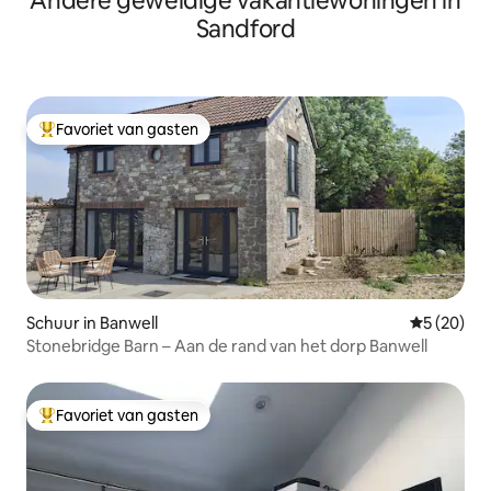
Andere geweldige vakantiewoningen in
Sandford
Favoriet van gasten
Topfavoriet van gasten
Schuur in Banwell
Gemiddelde
5 (20)
Stonebridge Barn – Aan de rand van het dorp Banwell
Favoriet van gasten
Topfavoriet van gasten