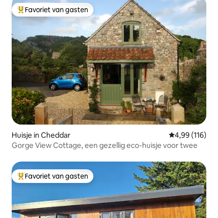
Favoriet van gasten
Topfavoriet van gasten
Huisje in Cheddar
Gemiddelde beo
4,99 (116)
Gorge View Cottage, een gezellig eco-huisje voor twee
Favoriet van gasten
Topfavoriet van gasten