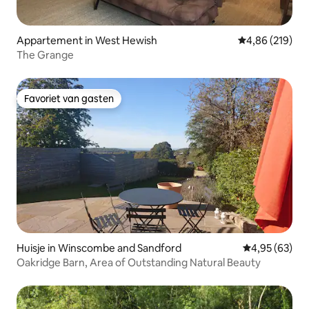
Appartement in West Hewish
Gemiddelde beo
4,86 (219)
The Grange
Favoriet van gasten
Favoriet van gasten
Huisje in Winscombe and Sandford
Gemiddelde be
4,95 (63)
Oakridge Barn, Area of Outstanding Natural Beauty