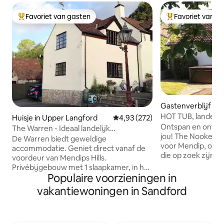
Favoriet van gasten
Favoriet van g
Topfavoriet van gasten
Topfavoriet van 
Gastenverblijf in
be
HOT TUB, landelij
Huisje in Upper Langford
Gemiddelde beoordeling van 4,9
4,93 (272)
pubs, luxe bijgeb
Ontspan en ontspa
The Warren - Ideaal landelijk
jou! The Nookery i
toevluchtsoord of 'Stay & Fly'
De Warren biedt geweldige
voor Mendip, ont
accommodatie. Geniet direct vanaf de
die op zoek zijn 
voordeur van Mendips Hills.
toevluchtsoord (w
Privébijgebouw met 1 slaapkamer, in het
gezinnen en honde
Populaire voorzieningen in
hart van alle aanbiedingen van
naar een ontspann
Somerset. Gezins- en hondvriendelijk,
vakantiewoningen in Sandford
platteland, dompel
(blij om 1 hond te huisvesten) goed
natuur in deze om
uitgeruste keuken en woonkamer, extra
uitzonderlijke sc
grote slaapkamer (geschikt voor
lokale hondvriende