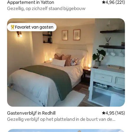
Appartement in Yatton
Gemiddelde beo
4,96 (221)
Gezellig, op zichzelf staand bijgebouw
Favoriet van gasten
Topfavoriet van gasten
Gastenverblijf in Redhill
Gemiddelde beo
4,95 (145)
Gezellig verblijf op het platteland in de buurt van de
luchthaven van Bristol