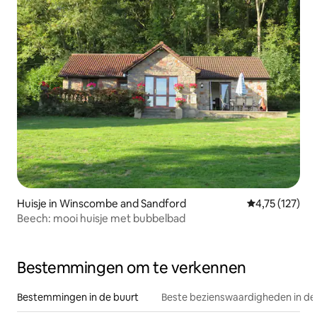
Huisje in Winscombe and Sandford
Gemiddelde be
4,75 (127)
Beech: mooi huisje met bubbelbad
Bestemmingen om te verkennen
Bestemmingen in de buurt
Beste bezienswaardigheden in de