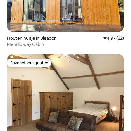
Houten huisje in Bleadon
Gemiddelde be
4,97 (32)
Mendip way Cabin
Favoriet van gasten
Favoriet van gasten