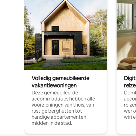
Volledig gemeubileerde
Digi
vakantiewoningen
reiz
Deze gemeubileerde
Comf
accommodaties hebben alle
acco
voorzieningen van thuis, van
reize
rustige berghutten tot
werke
handige appartementen
wifi 
midden in de stad.