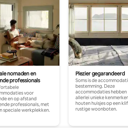
tale nomaden en
Plezier gegarandeerd
ende professionals
Soms is de accommodati
bestemming. Deze
ortabele
accommodaties hebben
mmodaties voor
allerlei unieke kenmerken
nde en op afstand
houten huisjes op een klif
nde professionals, met
rustige woonboten.
en speciale werkplekken.