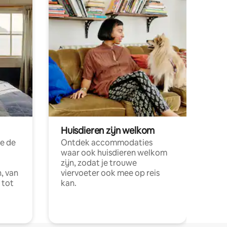
Huisdieren zijn welkom
e de
Ontdek accommodaties
waar ook huisdieren welkom
zijn, zodat je trouwe
, van
viervoeter ook mee op reis
 tot
kan.