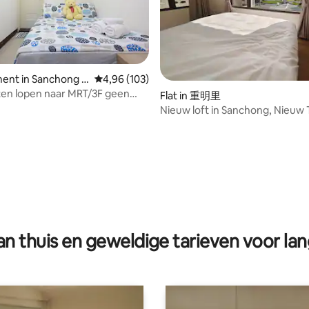
ent in Sanchong D
Gemiddelde beoordeling van 4,96 op 5, 103 r
4,96 (103)
en lopen naar MRT/3F geen
g van 4,93 op 5, 29 recensies
Flat in 重明里
-unit/Netflix/wifi
Nieuw loft in Sanchong, Nieuw 
n thuis en geweldige tarieven voor lan