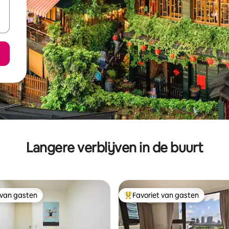
Langere verblijven in de buurt
 van gasten
Favoriet van gasten
 van gasten
Topfavoriet van gasten