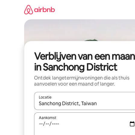
Ga
direct
naar
inhoud
Verblijven van een maa
in Sanchong District
Ontdek langetermijnwoningen die als thuis
aanvoelen voor een maand of langer.
Locatie
Wanneer er resultaten beschikbaar zijn, maak je 
Aankomst