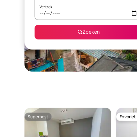
Vertrek
Zoeken
Superhost
Favoriet
Superhost
Favoriet