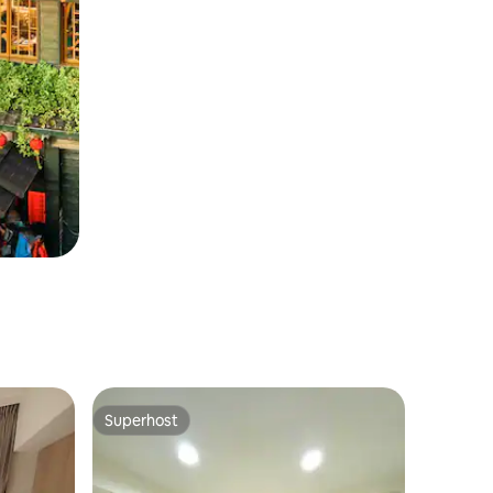
Superhost
Superhost