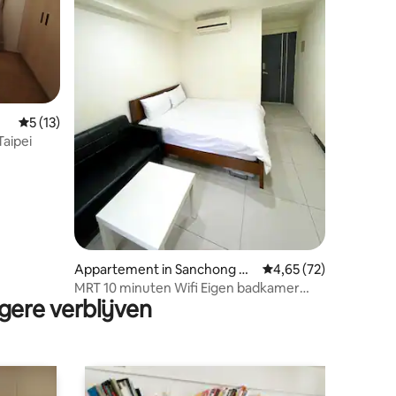
ecensies
Gemiddelde beoordeling van 5 op 5, 13 recensies
5 (13)
Taipei
Appartement in Sanchong Di
Gemiddelde beoordelin
4,65 (72)
strict
MRT 10 minuten Wifi Eigen badkamer
gere verblijven
#804