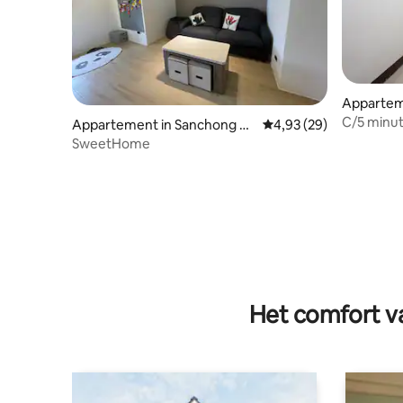
Appartem
istrict
C/5 minut
Appartement in Sanchong Di
Gemiddelde beoordelin
4,93 (29)
lift/privé
strict
SweetHome
Het comfort va