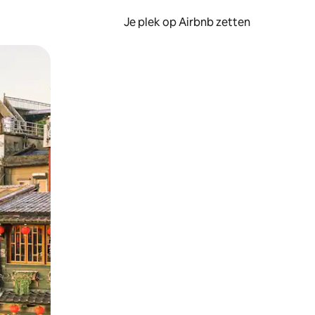
Je plek op Airbnb zetten
en of swipen.