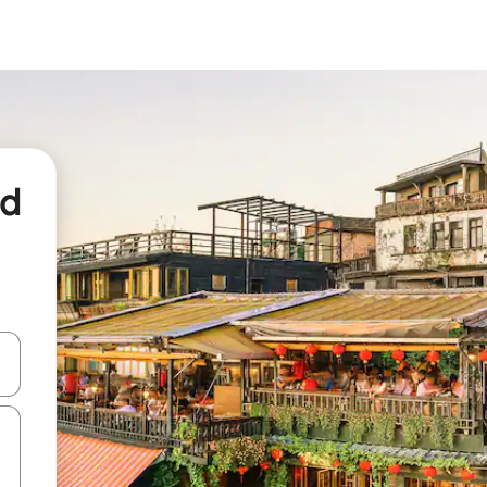
nd
een keuze met je de pijltjestoetsen omhoog en omlaag, óf door te tikk