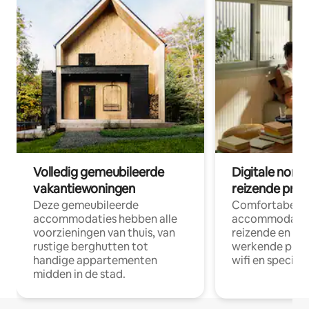
Volledig gemeubileerde
Digitale nom
vakantiewoningen
reizende prof
Deze gemeubileerde
Comfortabele
accommodaties hebben alle
accommodatie
voorzieningen van thuis, van
reizende en op
rustige berghutten tot
werkende profe
handige appartementen
wifi en special
midden in de stad.