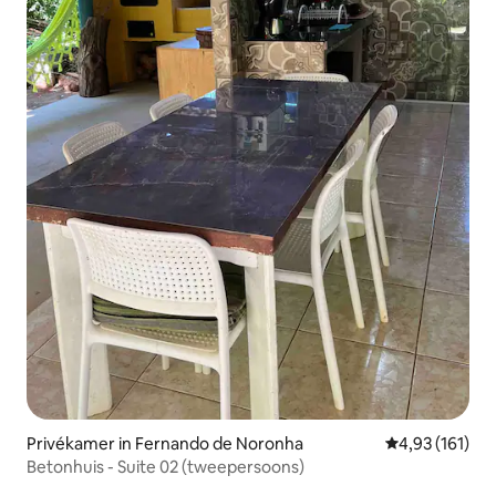
Privékamer in Fernando de Noronha
Gemiddelde beo
4,93 (161)
Betonhuis - Suite 02 (tweepersoons)