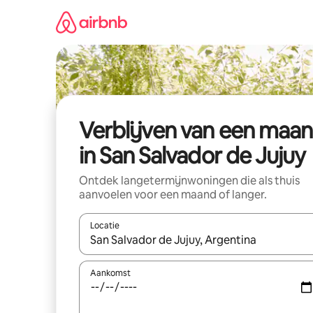
Ga
direct
naar
inhoud
Verblijven van een maa
in San Salvador de Jujuy
Ontdek langetermijnwoningen die als thuis
aanvoelen voor een maand of langer.
Locatie
Wanneer er resultaten beschikbaar zijn, maak je 
Aankomst