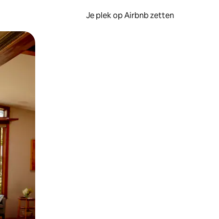
Je plek op Airbnb zetten
en of swipen.