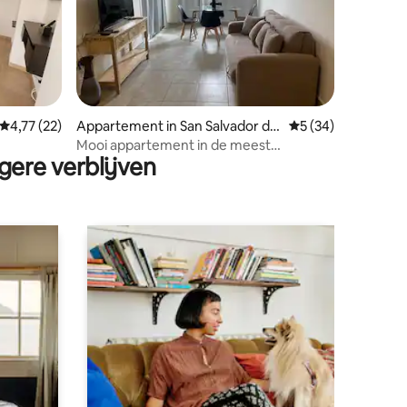
ecensies
Gemiddelde beoordeling van 4,77 op 5, 22 recensies
4,77 (22)
Appartement in San Salvador de
Gemiddelde beoorde
5 (34)
Jujuy
Mooi appartement in de meest
gere verblijven
exclusieve wijk van Jujuy