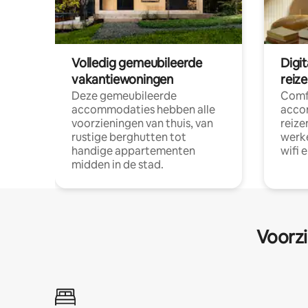
Volledig gemeubileerde
Digi
vakantiewoningen
reiz
Deze gemeubileerde
Comf
accommodaties hebben alle
acco
voorzieningen van thuis, van
reize
rustige berghutten tot
werke
handige appartementen
wifi 
midden in de stad.
Voorzi