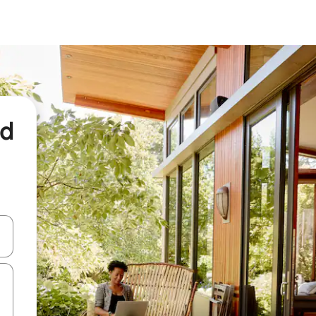
nd
een keuze met je de pijltjestoetsen omhoog en omlaag, óf door te tikk