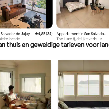
 van 4,99 op 5, 100 recensies
n Salvador de Jujuy
Gemiddelde beoordeling van 4,85 op 5, 34 r
4,85 (34)
Appartement in San Salvador
de Jujuy
ieke locatie
The Luxe tijdelijke verhuur
n thuis en geweldige tarieven voor lan