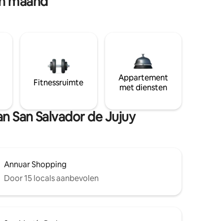
en maand
Appartement
Fitnessruimte
met diensten
an San Salvador de Jujuy
Annuar Shopping
Door 15 locals aanbevolen