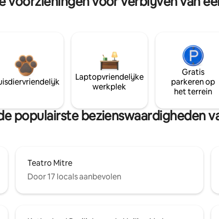
re voorzieningen voor verblijven van e
Gratis
Laptopvriendelijke
isdiervriendelijk
parkeren op
werkplek
het terrein
n de populairste bezienswaardigheden v
Teatro Mitre
Door 17 locals aanbevolen