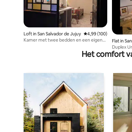
Loft in San Salvador de Jujuy
Gemiddelde beoordeling
4,99 (100)
Kamer met twee bedden en een eigen
Flat in Sa
badkamer.
Duplex Un
Het comfort va