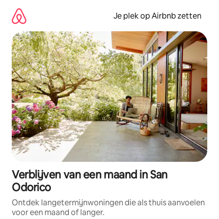
Ga
direct
Je plek op Airbnb zetten
naar
inhoud
Verblijven van een maand in San
Odorico
Ontdek langetermijnwoningen die als thuis aanvoelen
voor een maand of langer.