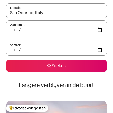
Locatie
Wanneer er resultaten beschikbaar zijn, maak je een keuze met 
Aankomst
Vertrek
Zoeken
Langere verblijven in de buurt
Favoriet van gasten
Topfavoriet van gasten