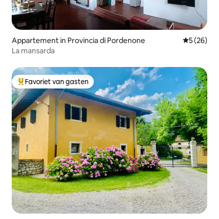
Appartement in Provincia di Pordenone
Gemiddelde
5 (26)
La mansarda
Favoriet van gasten
Topfavoriet van gasten