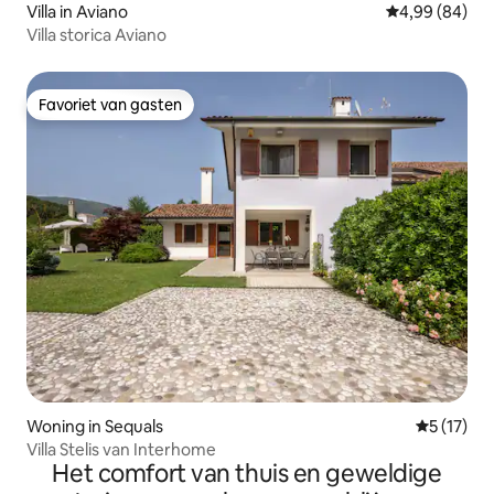
Villa in Aviano
Gemiddelde be
4,99 (84)
Villa storica Aviano
Favoriet van gasten
Favoriet van gasten
Woning in Sequals
Gemiddeld
5 (17)
Villa Stelis van Interhome
Het comfort van thuis en geweldige