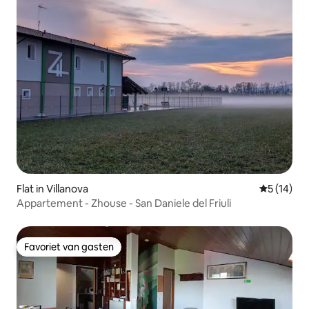
Flat in Villanova
Gemiddelde
5 (14)
Appartement - Zhouse - San Daniele del Friuli
Favoriet van gasten
Favoriet van gasten