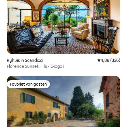
Rijhuis in Scandicci
Gemiddelde beo
4,88 (336)
Florence Sunset Hills • Giogoli
Favoriet van gasten
Favoriet van gasten