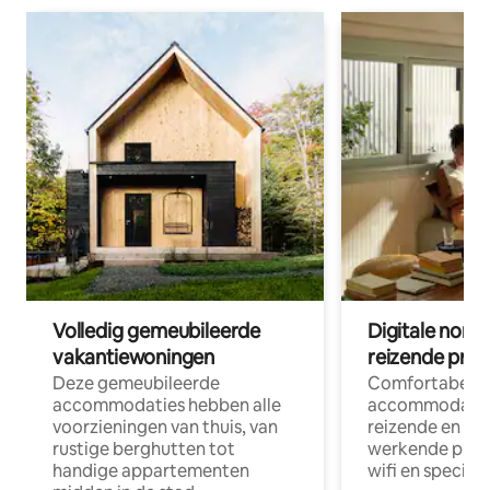
Volledig gemeubileerde
Digitale nom
vakantiewoningen
reizende prof
Deze gemeubileerde
Comfortabele
accommodaties hebben alle
accommodatie
voorzieningen van thuis, van
reizende en op
rustige berghutten tot
werkende profe
handige appartementen
wifi en special