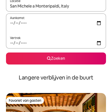
Locatie
Wanneer er resultaten beschikbaar zijn, maak je een keuze met 
Aankomst
Vertrek
Zoeken
Langere verblijven in de buurt
Favoriet van gasten
Favoriet van gasten