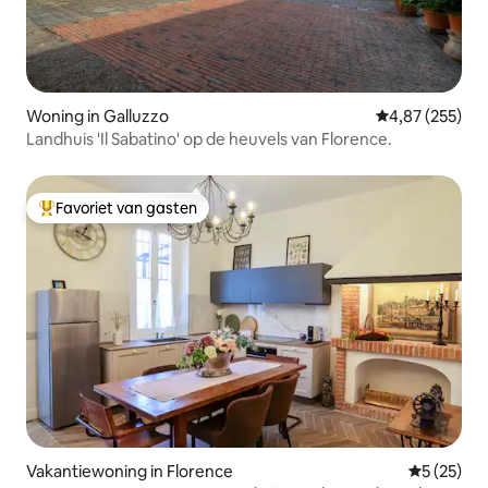
Woning in Galluzzo
Gemiddelde beo
4,87 (255)
Landhuis 'Il Sabatino' op de heuvels van Florence.
Favoriet van gasten
Topfavoriet van gasten
Vakantiewoning in Florence
Gemiddelde
5 (25)