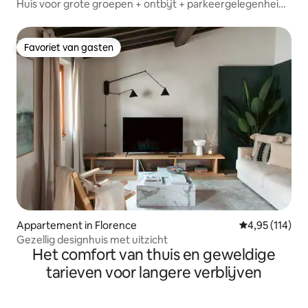
Huis voor grote groepen + ontbijt + parkeergelegenheid
in Florence
Favoriet van gasten
Favoriet van gasten
Appartement in Florence
Gemiddelde beo
4,95 (114)
Gezellig designhuis met uitzicht
Het comfort van thuis en geweldige
tarieven voor langere verblijven