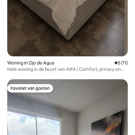
Woning in Ojo de Agua
Gemiddeld
5 (11)
Hele woning in de buurt van AIFA | Comfort, privacy en
terras
Favoriet van gasten
Favoriet van gasten