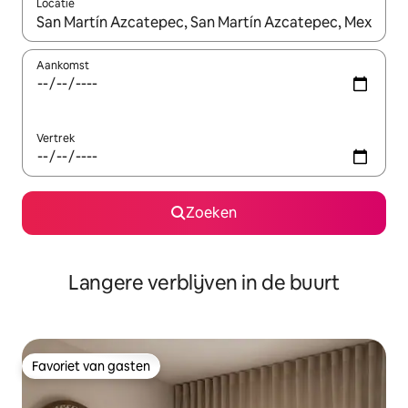
Locatie
Wanneer er resultaten beschikbaar zijn, maak je een keuze met 
Aankomst
Vertrek
Zoeken
Langere verblijven in de buurt
Favoriet van gasten
Favoriet van gasten