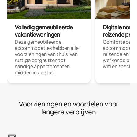
Volledig gemeubileerde
Digitale nom
vakantiewoningen
reizende prof
Deze gemeubileerde
Comfortabele
accommodaties hebben alle
accommodatie
voorzieningen van thuis, van
reizende en op
rustige berghutten tot
werkende profe
handige appartementen
wifi en special
midden in de stad.
Voorzieningen en voordelen voor
langere verblijven