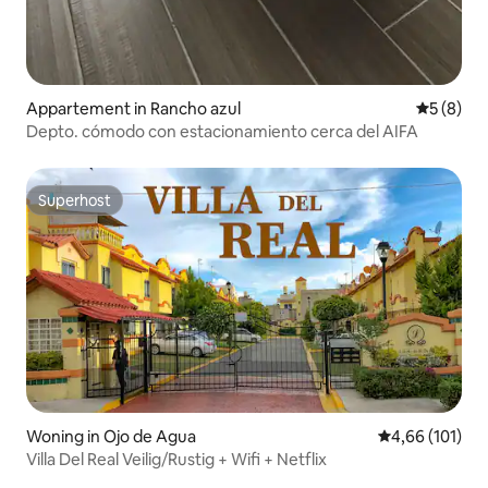
Appartement in Rancho azul
Gemiddeld
5 (8)
Depto. cómodo con estacionamiento cerca del AIFA
Superhost
Superhost
Woning in Ojo de Agua
Gemiddelde beo
4,66 (101)
Villa Del Real Veilig/Rustig + Wifi + Netflix