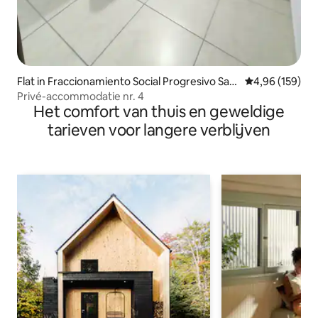
Flat in Fraccionamiento Social Progresivo San
Gemiddelde beo
4,96 (159)
to Tomás Chiconautla
Privé-accommodatie nr. 4
Het comfort van thuis en geweldige
tarieven voor langere verblijven