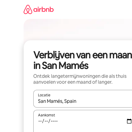
Ga
direct
naar
inhoud
Verblijven van een maa
in San Mamés
Ontdek langetermijnwoningen die als thuis
aanvoelen voor een maand of langer.
Locatie
Wanneer er resultaten beschikbaar zijn, maak je 
Aankomst