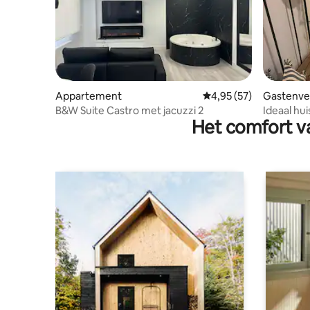
Appartement
Gemiddelde beoordelin
4,95 (57)
Gastenver
B&W Suite Castro met jacuzzi 2
Ideaal hui
Het comfort va
zee