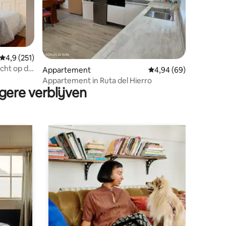
Gemiddelde beoordeling van 4,9 op 5, 251 recensies
4,9 (251)
icht op de
ecensies
Appartement
Gemiddelde beoordelin
4,94 (69)
Bilbao
Appartement in Ruta del Hierro
gere verblijven