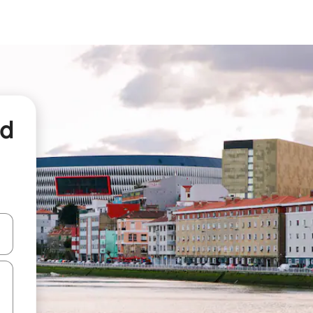
nd
een keuze met je de pijltjestoetsen omhoog en omlaag, óf door te tikk