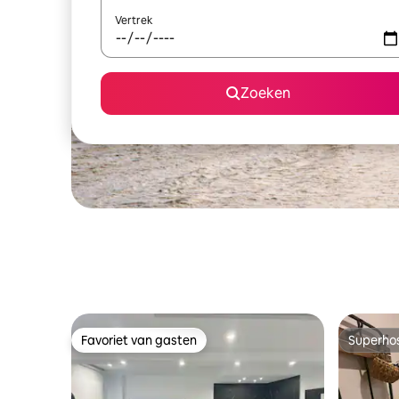
Vertrek
Zoeken
Favoriet van gasten
Superho
Favoriet van gasten
Superho