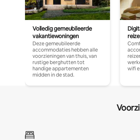
Volledig gemeubileerde
Digi
vakantiewoningen
reiz
Deze gemeubileerde
Comf
accommodaties hebben alle
acco
voorzieningen van thuis, van
reize
rustige berghutten tot
werke
handige appartementen
wifi 
midden in de stad.
Voorzi