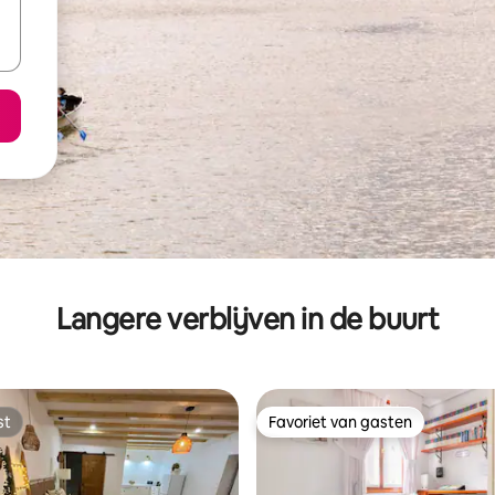
Langere verblijven in de buurt
st
Favoriet van gasten
st
Favoriet van gasten