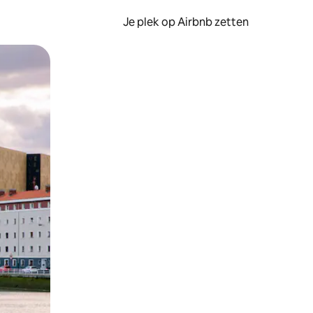
Je plek op Airbnb zetten
en of swipen.