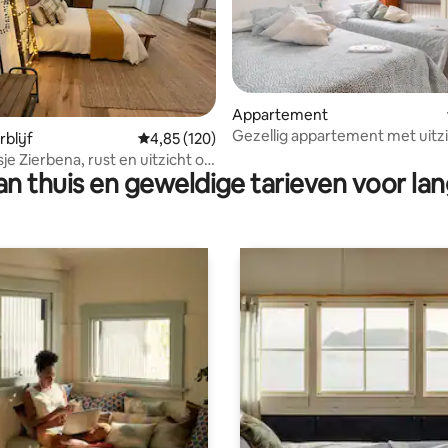
Appartement
Gezellig appartement met uitz
g van 4,95 op 5, 57 recensies
blijf
Gemiddelde beoordeling van 4,85 op 5, 120 r
4,85 (120)
riviermonding, in de buurt van 
sje Zierbena, rust en uitzicht op
n thuis en geweldige tarieven voor lan