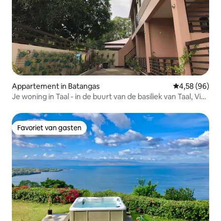
Appartement in Batangas
Gemiddelde be
4,58 (96)
Je woning in Taal - in de buurt van de basiliek van Taal, Via
Elise
Favoriet van gasten
Favoriet van gasten