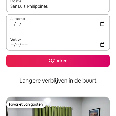
Locatie
Wanneer er resultaten beschikbaar zijn, maak je een keuze met 
Aankomst
Vertrek
Zoeken
Langere verblijven in de buurt
Favoriet van gasten
Favoriet van gasten