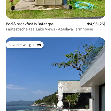
Bed & breakfast in Batangas
Gemiddelde be
4,96 (26)
Fantastische Taal Lake Views - Ataalaya Farmhouse
Favoriet van gasten
Favoriet van gasten