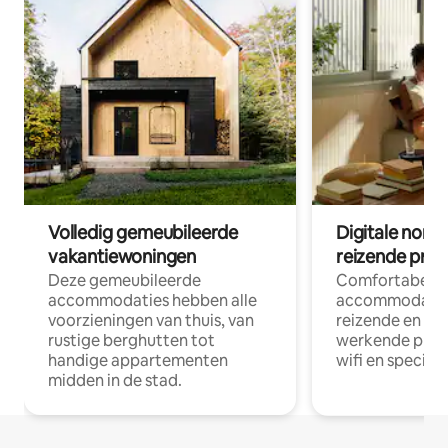
Volledig gemeubileerde
Digitale nom
vakantiewoningen
reizende prof
Deze gemeubileerde
Comfortabele
accommodaties hebben alle
accommodatie
voorzieningen van thuis, van
reizende en op
rustige berghutten tot
werkende profe
handige appartementen
wifi en special
midden in de stad.