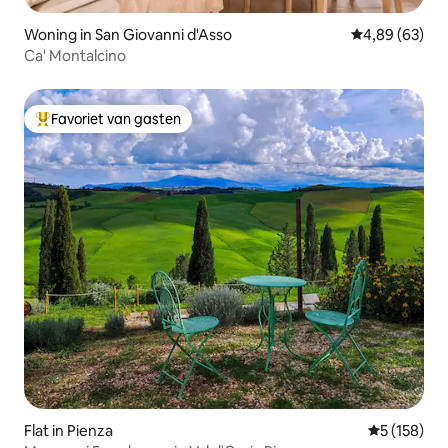
Woning in San Giovanni d'Asso
Gemiddelde be
4,89 (63)
Ca' Montalcino
Favoriet van gasten
Topfavoriet van gasten
Flat in Pienza
Gemiddelde 
5 (158)