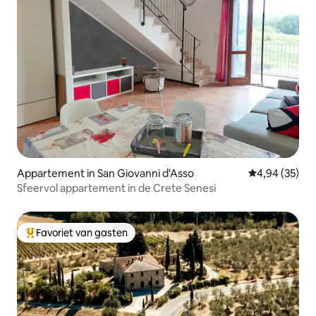
Appartement in San Giovanni d'Asso
Gemiddelde be
4,94 (35)
Sfeervol appartement in de Crete Senesi
Favoriet van gasten
Topfavoriet van gasten