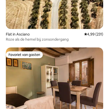
Flat in Asciano
Gemiddelde beo
4,99 (231)
Roze als de hemel bij zonsondergang
Favoriet van gasten
Favoriet van gasten