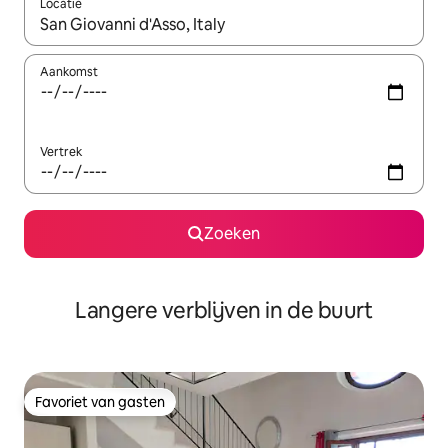
Locatie
Wanneer er resultaten beschikbaar zijn, maak je een keuze met 
Aankomst
Vertrek
Zoeken
Langere verblijven in de buurt
Favoriet van gasten
Favoriet van gasten