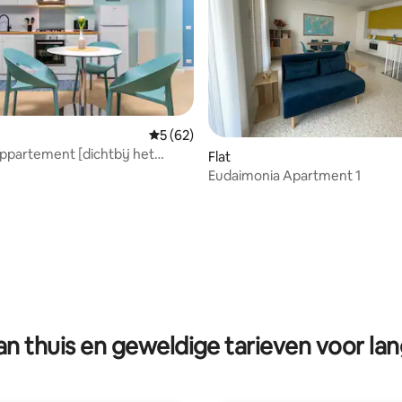
Gemiddelde beoordeling van 5 op 5, 62 r
5 (62)
appartement [dichtbij het
Flat
s]
Eudaimonia Apartment 1
g van 4,92 op 5, 49 recensies
n thuis en geweldige tarieven voor lan