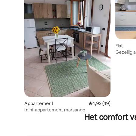
Flat
Gezellig 
ziekenhui
Appartement
Gemiddelde beoordelin
4,92 (49)
mini-appartement marsango
Het comfort va