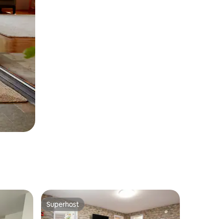
Superhost
Superhost