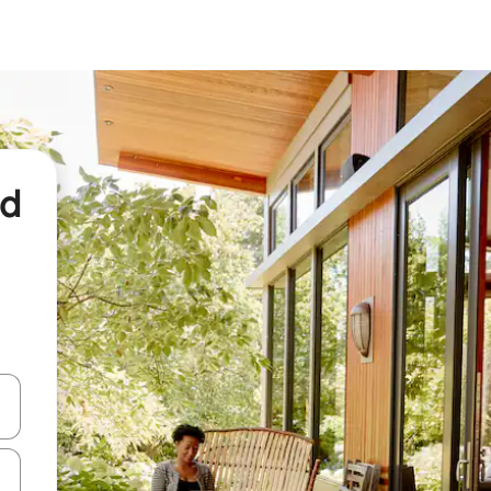
nd
een keuze met je de pijltjestoetsen omhoog en omlaag, óf door te tikk