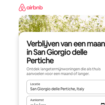
Ga
direct
naar
inhoud
Verblijven van een maa
in San Giorgio delle
Pertiche
Ontdek langetermijnwoningen die als thuis
aanvoelen voor een maand of langer.
Locatie
Wanneer er resultaten beschikbaar zijn, maak je 
Aankomst