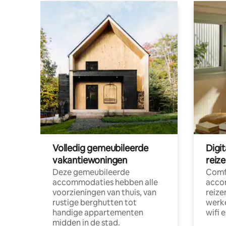
Volledig gemeubileerde
Digi
vakantiewoningen
reiz
Deze gemeubileerde
Comf
accommodaties hebben alle
acco
voorzieningen van thuis, van
reize
rustige berghutten tot
werke
handige appartementen
wifi 
midden in de stad.