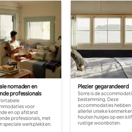
tale nomaden en
Plezier gegarandeerd
ende professionals
Soms is de accommodati
bestemming. Deze
ortabele
accommodaties hebben
mmodaties voor
allerlei unieke kenmerken
nde en op afstand
houten huisjes op een klif
nde professionals, met
rustige woonboten.
en speciale werkplekken.