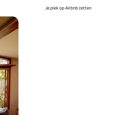
Je plek op Airbnb zetten
en of swipen.