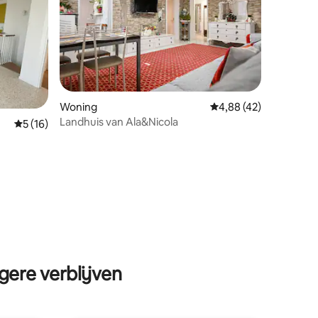
ecensies
Woning
Gemiddelde beoordelin
4,88 (42)
Landhuis van Ala&Nicola
Gemiddelde beoordeling van 5 op 5, 16 recensies
5 (16)
gere verblijven