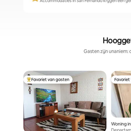
Accommodaties in San Fernando krijgen een gem
Hooggew
Gasten zijn unaniem:
Favoriet van gasten
Favoriet
Topfavoriet van gasten
Favoriet
Woning in
Departam