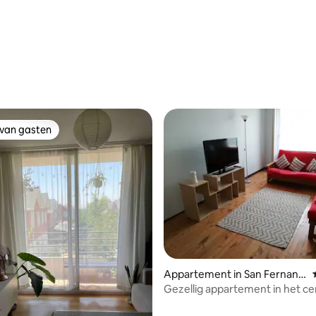
 van gasten
 van gasten
ling van 5 op 5, 51 recensies
Appartement in San Fernand
o
Gezellig appartement in het c
van San Fernando