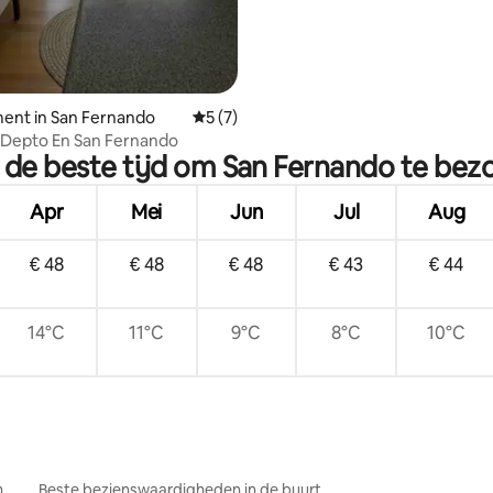
ent in San Fernando
Gemiddelde beoordeling van 5 op 5, 7 r
5 (7)
Depto En San Fernando
s de beste tijd om San Fernando te bez
Apr
Mei
Jun
Jul
Aug
€ 48
€ 48
€ 48
€ 43
€ 44
14°C
11°C
9°C
8°C
10°C
n
Beste bezienswaardigheden in de buurt