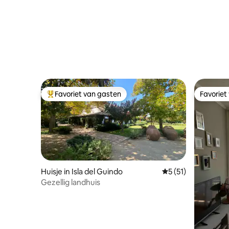
Favoriet van gasten
Favoriet
Topfavoriet van gasten
Favoriet
Huisje in Isla del Guindo
Gemiddelde beoorde
5 (51)
Gezellig landhuis