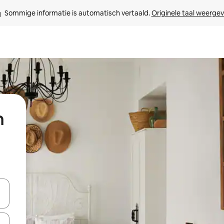
Sommige informatie is automatisch vertaald. 
Originele taal weerge
n
een keuze met je de pijltjestoetsen omhoog en omlaag, óf door te tikk