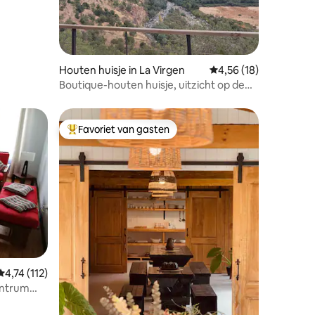
Houten huisje in La Virgen
Gemiddelde beoordeli
4,56 (18)
Boutique-houten huisje, uitzicht op de
rivier, bubbelbad inbegrepen
Favoriet van gasten
Topfavoriet van gasten
Gemiddelde beoordeling van 4,74 op 5, 112 recensies
4,74 (112)
entrum