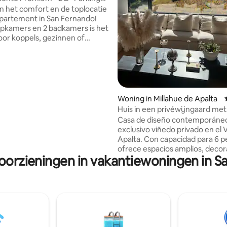
nando
n het comfort en de toplocatie
 van 4,98 op 5, 225 recensies
ppartement in San Fernando!
apkamers en 2 badkamers is het
oor koppels, gezinnen of
igers die op zoek zijn naar
supermarkt en een McDonald's.
omgeving, met gemakkelijke
ot winkels, restaurants en
Woning in Millahue de Apalta
Huis in een privéwijngaard met
e keuken, comfortabele
panoramisch uitzicht
Casa de diseño contemporáne
 en goed verlichte ruimtes
exclusivo viñedo privado en el V
spannen of te werken.
Apalta. Con capacidad para 6 p
ofrece espacios amplios, decor
voorzieningen in vakantiewoningen in S
elegante y ventanales de muro
con vistas espectaculares a viñ
cerros. Un refugio único para
desconectar con estilo, disfrut
atardeceres inolvidables y vivir
experiencia premium en total p
A minutos de los principales vi
como viña Montes, Clos de Apal