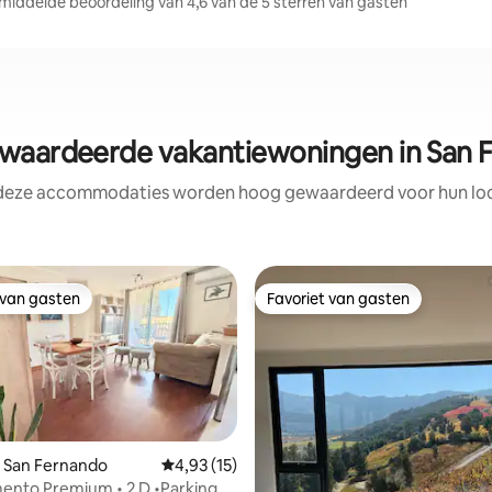
iddelde beoordeling van 4,6 van de 5 sterren van gasten
aardeerde vakantiewoningen in San 
 deze accommodaties worden hoog gewaardeerd voor hun loca
 van gasten
Favoriet van gasten
 van gasten
Favoriet van gasten
 San Fernando
Gemiddelde beoordeling van 4,93 op 5, 15 r
4,93 (15)
ento Premium • 2 D •Parking