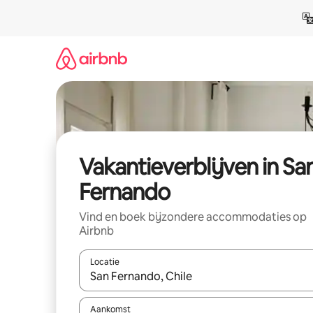
Ga
direct
naar
inhoud
Vakantieverblijven in Sa
Fernando
Vind en boek bijzondere accommodaties op
Airbnb
Locatie
Wanneer er resultaten beschikbaar zijn, maak je 
Aankomst