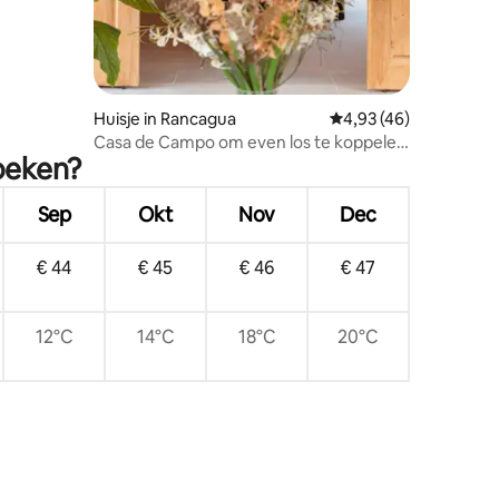
ecensies
Huisje in Rancagua
Gemiddelde beoordelin
4,93 (46)
Casa de Campo om even los te koppelen
oeken?
van de stad
Sep
Okt
Nov
Dec
€ 44
€ 45
€ 46
€ 47
12°C
14°C
18°C
20°C