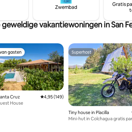
Gratis p
muchos más. A dos minutos de
Zwembad
t
restaurante fuegos de Apalta.
 geweldige vakantiewoningen in San F
 van gasten
Superhost
 van gasten
Superhost
g van 4,91 op 5, 47 recensies
Santa Cruz
Gemiddelde beoordeling van 4,95 op 5, 149 r
4,95 (149)
uest House
Tiny house in Placilla
Mini-hut in Colchagua gratis p