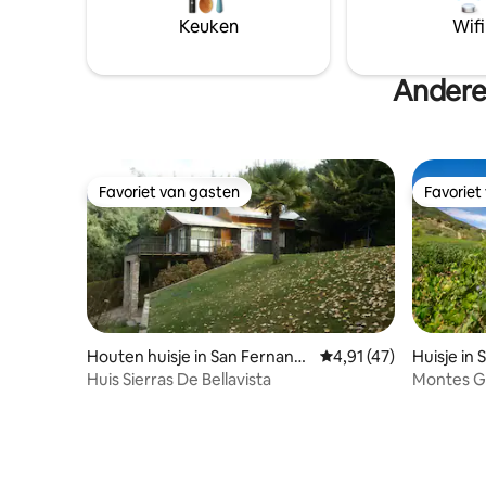
Keuken
Wifi
Andere
Favoriet van gasten
Favoriet
Favoriet van gasten
Favoriet
Houten huisje in San Fernand
Gemiddelde beoordelin
4,91 (47)
Huisje in 
o
Huis Sierras De Bellavista
Montes G