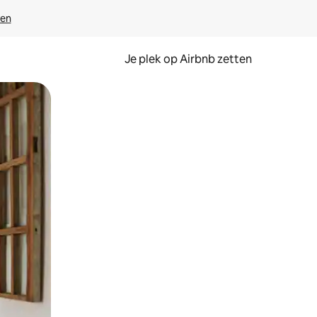
ven
Je plek op Airbnb zetten
en of swipen.