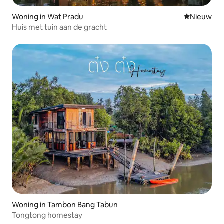
Woning in Wat Pradu
Nieuwe ac
Nieuw
Huis met tuin aan de gracht
Woning in Tambon Bang Tabun
Tongtong homestay