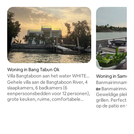
Woning in Bang Tabun Ok
Villa Bangtaboon aan het water WHITE
Woning in Samut
HOUSE
Gehele villa aan de Bangtaboon River, 4
Banmairimnam A
slaapkamers, 6 badkamers (6
🏡 Banmairimnam
eenpersoonsbedden voor 12 personen),
Geweldige plek wa
grote keuken, ruime, comfortabele
grillen. Perfecte 
karaoke met zwembad (zout water),
op de patio en te 
kajakactiviteiten, vuurvliegjes, geschikt
en te genieten va
om bij gezinnen te verblijven, de
Zeer rustige en vredige 
meeste natuurlijke accenten hier. Laten
een ontbijt met Th
we zeggen dat het eten goed is, 30
varkensvlees of ga
minuten rijden naar het strand, 30