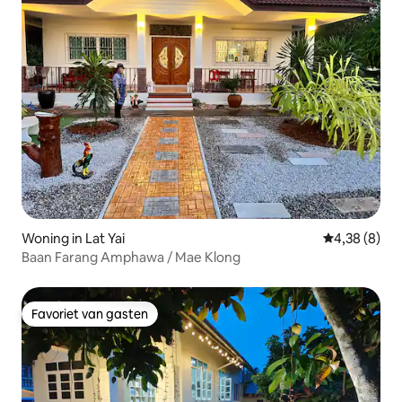
Woning in Lat Yai
Gemiddelde b
4,38 (8)
Baan Farang Amphawa / Mae Klong
Favoriet van gasten
Favoriet van gasten