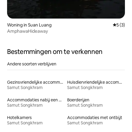
Woning in Suan Luang
Gemiddeld
5 (3)
AmphawaHideaway
Bestemmingen om te verkennen
Andere soorten verblijven
Gezinsvriendelijke accommodaties
Huisdiervriendelijke accommodaties
Samut Songkhram
Samut Songkhram
Accommodaties nabij een meer
Boerderijen
Samut Songkhram
Samut Songkhram
Hotelkamers
Accommodaties met ontbijt
Samut Songkhram
Samut Songkhram