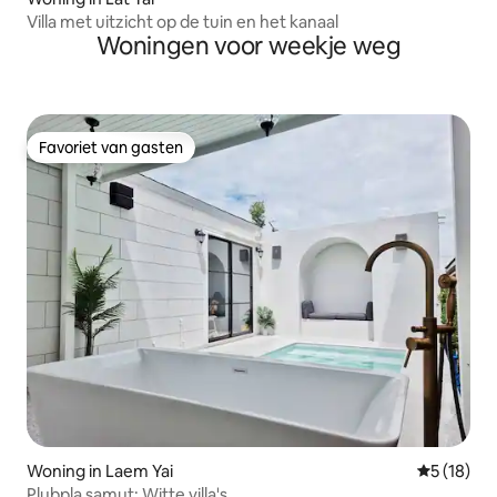
Villa met uitzicht op de tuin en het kanaal
Woningen voor weekje weg
Favoriet van gasten
Favoriet van gasten
Woning in Laem Yai
Gemiddelde
5 (18)
Plubpla samut: Witte villa's