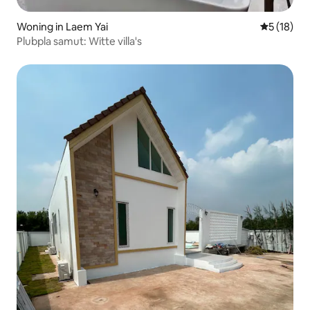
Woning in Laem Yai
Gemiddelde
5 (18)
Plubpla samut: Witte villa's