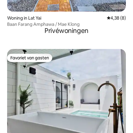
Woning in Lat Yai
Gemiddelde b
4,38 (8)
Baan Farang Amphawa / Mae Klong
Privéwoningen
Favoriet van gasten
Favoriet van gasten