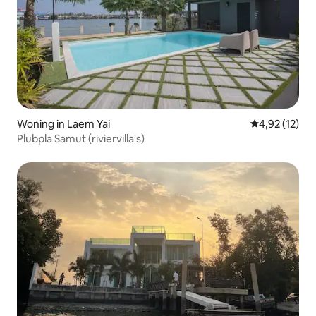
Woning in Laem Yai
Gemiddelde be
4,92 (12)
Plubpla Samut (riviervilla's)