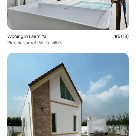
Woning in Laem Yai
Gemiddelde
5 (18)
Plubpla samut: Witte villa's