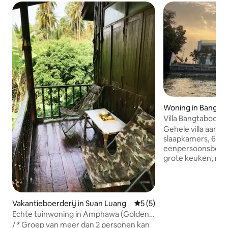
Woning in Bang T
Villa Bangtaboon 
HOUSE
Gehele villa aan d
slaapkamers, 6 ba
eenpersoonsbedde
grote keuken, rui
karaoke met zwem
kajakactiviteiten, 
om bij gezinnen te
meeste natuurlijk
Vakantieboerderij in Suan Luang
Gemiddelde beoordeling va
5 (5)
we zeggen dat het
Echte tuinwoning in Amphawa (Golden
minuten rijden naa
Gardenia)
/ * Groep van meer dan 2 personen kan
minuten naar de s