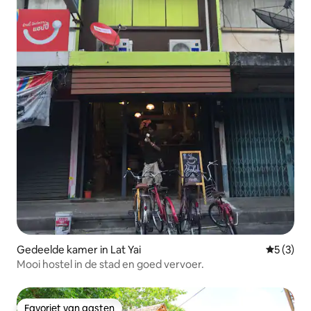
Overal in Bangkok zone - 1500 thb
Speciale arrangementen. - 5 gerechten
menu van lokale Thaise gerechten: 350
thb/persoon - Zeevruchten: 550
thb/persoon - Fietstocht: 350
thb/persoon (speciale
bezienswaardigheden rond Amphawa) -
Boottocht: 100 thb/persoon (cruisen
rond Amphawa Drijvende Markt en
vuurvliegjes) Amphawa Garden Onze
tuin zal u dienen als een gezin. , Wij
bieden u een mooie service als u het
echte plattelandsleven wilt zien, De
Amphawa-tuin is het juiste antwoord en
we zullen je toelaten om het leven van
de lokale bevolking van Amphawa te
ervaren. 私たちは家族のようにサービス
します。友達の家に泊まるように感じで
す。お客様によく手入れます。原住民の
Gedeelde kamer in Lat Yai
Gemiddeld
5 (3)
ように暮らしたり、伝統的なことを勉強
Mooi hostel in de stad en goed vervoer.
したりするなら、ここにいらっしゃてく
ださい。
Favoriet van gasten