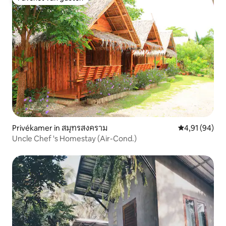
Favoriet van gasten
Privékamer in สมุทรสงคราม
Gemiddelde be
4,91 (94)
Uncle Chef 's Homestay (Air-Cond.)