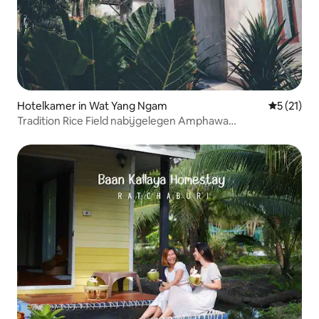
Hotelkamer in Wat Yang Ngam
Gemiddeld
5 (21)
Tradition Rice Field nabijgelegen Amphawa
"SlowBoutique"