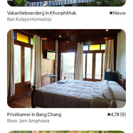
Vakantieboerderij in Khunphithak
Nieuwe ac
Nieuw
Ban Kulaya Homestay
Privékamer in Bang Chang
Gemiddelde b
4,78 (9)
River Jam Amphawa