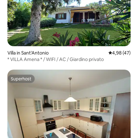
Villa in Sant'Antonio
Gemiddelde be
4,98 (47)
* VILLA Amena * / WIFI / AC / Giardino privato
Superhost
Superhost