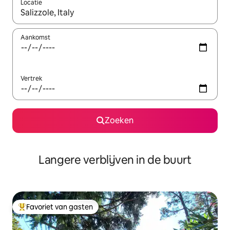
Locatie
Wanneer er resultaten beschikbaar zijn, maak je een keuze met 
Aankomst
Vertrek
Zoeken
Langere verblijven in de buurt
Favoriet van gasten
Topfavoriet van gasten