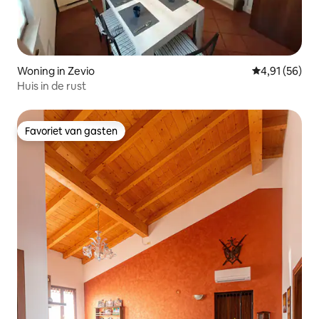
Woning in Zevio
Gemiddelde be
4,91 (56)
Huis in de rust
Favoriet van gasten
Favoriet van gasten