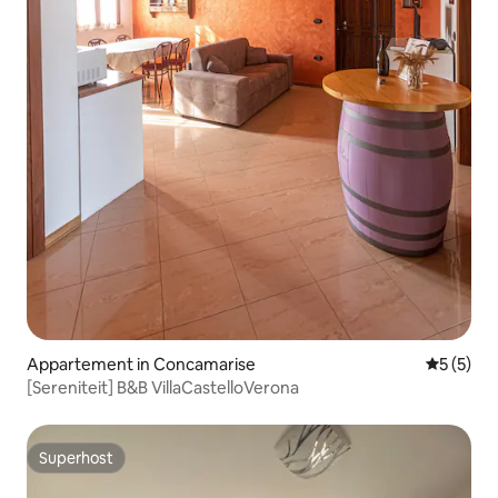
Appartement in Concamarise
Gemiddeld
5 (5)
[Sereniteit] B&B VillaCastelloVerona
Superhost
Superhost