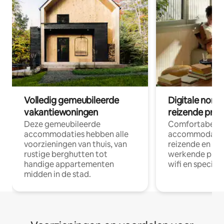
Volledig gemeubileerde
Digitale nom
vakantiewoningen
reizende prof
Deze gemeubileerde
Comfortabele
accommodaties hebben alle
accommodatie
voorzieningen van thuis, van
reizende en op
rustige berghutten tot
werkende profe
handige appartementen
wifi en special
midden in de stad.