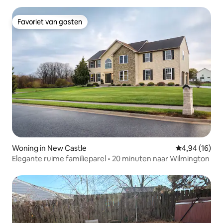
Favoriet van gasten
Favoriet van gasten
Woning in New Castle
Gemiddelde be
4,94 (16)
Elegante ruime familieparel • 20 minuten naar Wilmington