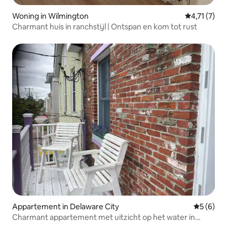
Woning in Wilmington
Gemiddelde 
4,71 (7)
Charmant huis in ranchstijl | Ontspan en kom tot rust
Appartement in Delaware City
Gemiddeld
5 (6)
Charmant appartement met uitzicht op het water in
Delaware City