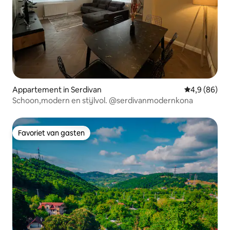
Appartement in Serdivan
Gemiddelde b
4,9 (86)
Schoon,modern en stijlvol. @serdivanmodernkona
Favoriet van gasten
Favoriet van gasten