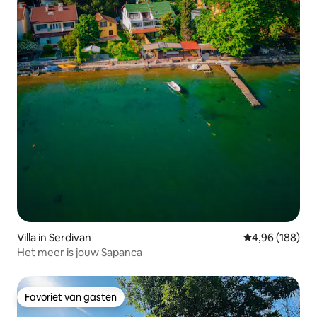
Villa in Serdivan
Gemiddelde beo
4,96 (188)
Het meer is jouw Sapanca
Favoriet van gasten
Favoriet van gasten