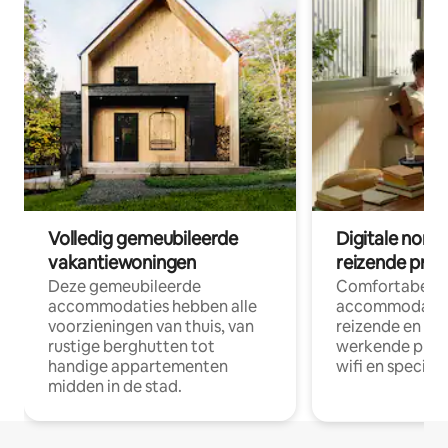
Volledig gemeubileerde
Digitale nom
vakantiewoningen
reizende prof
Deze gemeubileerde
Comfortabele
accommodaties hebben alle
accommodatie
voorzieningen van thuis, van
reizende en op
rustige berghutten tot
werkende profe
handige appartementen
wifi en special
midden in de stad.