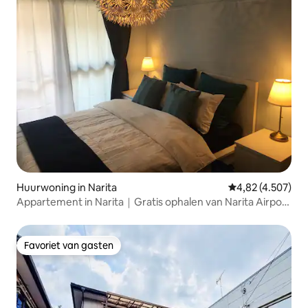
Huurwoning in Narita
Gemiddelde beoor
4,82 (4.507)
Appartement in Narita｜Gratis ophalen van Narita Airport
(bij vertrek afzetten bij Narita Station of Kozunomori
Station)
Favoriet van gasten
Favoriet van gasten