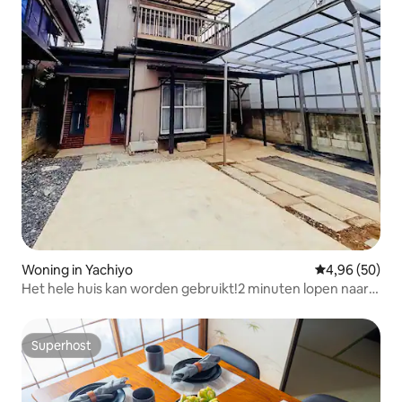
Woning in Yachiyo
Gemiddelde be
4,96 (50)
Het hele huis kan worden gebruikt!2 minuten lopen naar
het station, maximaal 7 personen, 2 auto's kunnen
parkeren!Bezienswaardigheden in Tokio en Disney
Superhost
Superhost