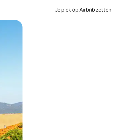
Je plek op Airbnb zetten
en of swipen.