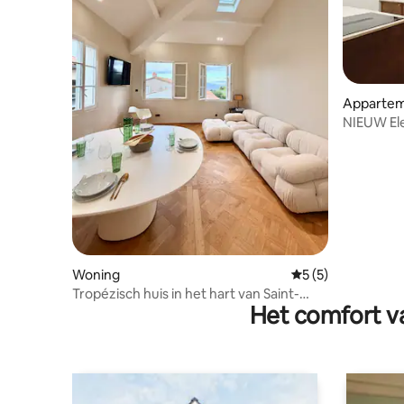
Apparte
NIEUW El
Tropez - 
Woning
Gemiddelde beoord
5 (5)
Tropézisch huis in het hart van Saint-
Het comfort va
Tropez