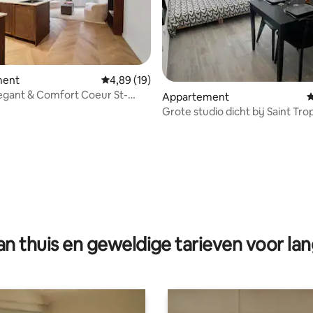
ment
Gemiddelde beoordeling van 4,89 op 5, 19 r
4,89 (19)
egant & Comfort Coeur St-
Appartement
G
Topklasse
Grote studio dicht bij Saint Tr
terras
eling van 5 op 5, 5 recensies
n thuis en geweldige tarieven voor lan