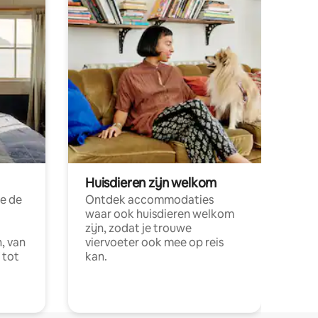
Huisdieren zijn welkom
e de
Ontdek accommodaties
waar ook huisdieren welkom
zijn, zodat je trouwe
, van
viervoeter ook mee op reis
 tot
kan.