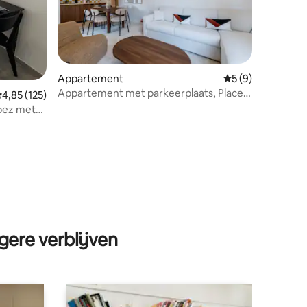
ecensies
Appartement
Gemiddelde beoord
5 (9)
Appartement met parkeerplaats, Places
emiddelde beoordeling van 4,85 op 5, 125 recensies
4,85 (125)
des Lices
opez met
gere verblijven