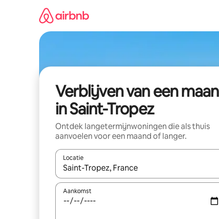
Ga
direct
naar
inhoud
Verblijven van een maa
in Saint-Tropez
Ontdek langetermijnwoningen die als thuis
aanvoelen voor een maand of langer.
Locatie
Wanneer er resultaten beschikbaar zijn, maak je 
Aankomst