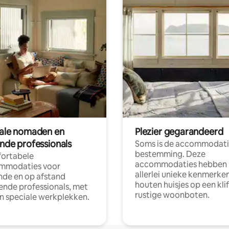
tale nomaden en
Plezier gegarandeerd
ende professionals
Soms is de accommodati
bestemming. Deze
ortabele
accommodaties hebben
mmodaties voor
allerlei unieke kenmerken
nde en op afstand
houten huisjes op een klif
nde professionals, met
rustige woonboten.
en speciale werkplekken.