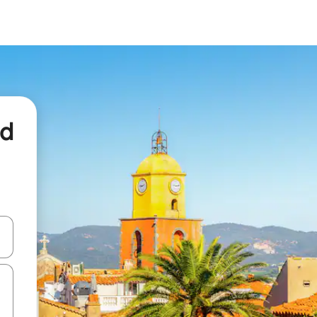
nd
een keuze met je de pijltjestoetsen omhoog en omlaag, óf door te tikk