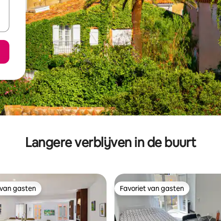
Langere verblijven in de buurt
 van gasten
Favoriet van gasten
 van gasten
Favoriet van gasten