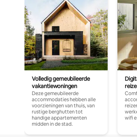
Volledig gemeubileerde
Digi
vakantiewoningen
reiz
Deze gemeubileerde
Comf
accommodaties hebben alle
acco
voorzieningen van thuis, van
reize
rustige berghutten tot
werke
handige appartementen
wifi 
midden in de stad.