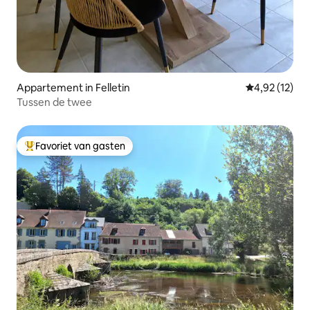
Appartement in Felletin
Gemiddelde be
4,92 (12)
Tussen de twee
Favoriet van gasten
Topfavoriet van gasten