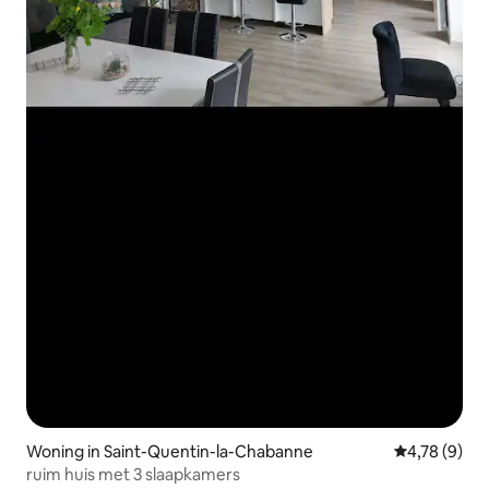
Woning in Saint-Quentin-la-Chabanne
Gemiddelde b
4,78 (9)
ruim huis met 3 slaapkamers