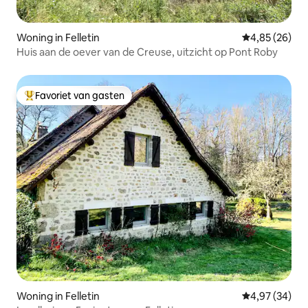
Woning in Felletin
Gemiddelde be
4,85 (26)
Huis aan de oever van de Creuse, uitzicht op Pont Roby
Favoriet van gasten
Topfavoriet van gasten
Woning in Felletin
Gemiddelde be
4,97 (34)